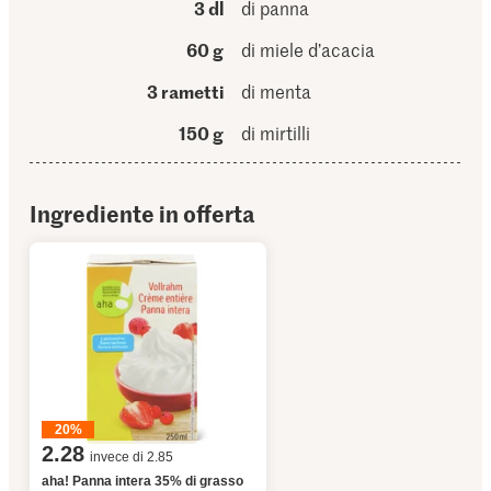
3 dl
di panna
60 g
di miele d’acacia
3 rametti
di menta
150 g
di mirtilli
Ingrediente in offerta
20%
2.28
invece di 2.85
aha! Panna intera 35% di grasso