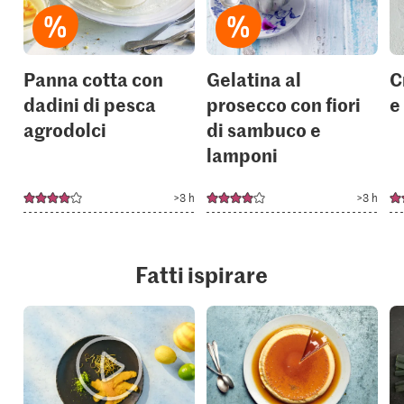
collections.
collection
Panna cotta con
Gelatina al
C
dadini di pesca
prosecco con fiori
e
agrodolci
di sambuco e
lamponi
>3 h
>3 h
Fatti ispirare