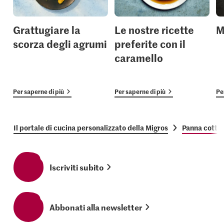
Grattugiare la
Le nostre ricette
M
scorza degli agrumi
preferite con il
caramello
Per saperne di più
Per saperne di più
Pe
Il portale di cucina personalizzato della Migros
Panna cotta a
Iscriviti subito
Abbonati alla newsletter