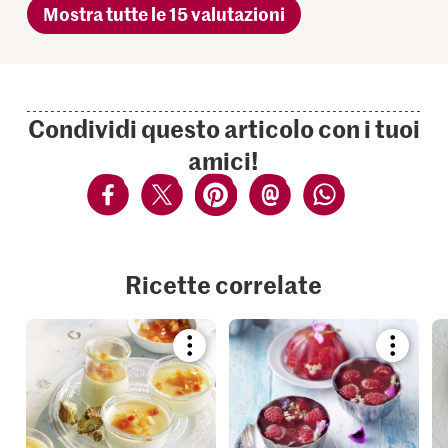
Mostra tutte le 15 valutazioni
Condividi questo articolo con i tuoi
amici!
Ricette correlate
Bookmark
Bookmar
recipe
recipe
or
or
add
add
it
it
to
to
your
your