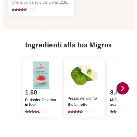
Offerta valida solo dal 6.8 al 12.8.2026, fino a esaurimento dello stock.
535
Ingredienti alla tua Migros
1.60
8.50
Prezzo del giorno
Patissier Gelatina
M-Classic Miele
in fogli
Bio Limette
acacia
199
152
42