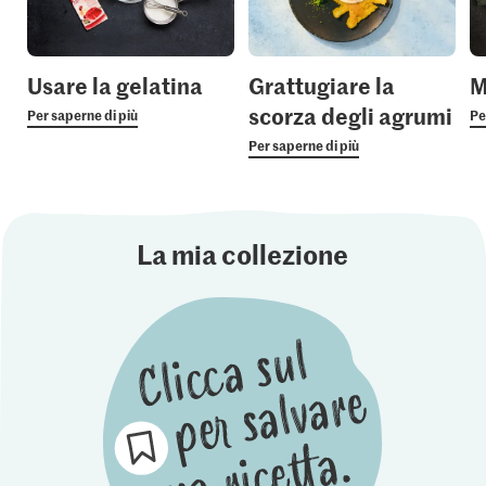
Usare la gelatina
Grattugiare la
M
scorza degli agrumi
Per saperne di più
Pe
Per saperne di più
La mia collezione