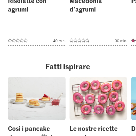
Risolatte con
Macedonia
P
agrumi
d’agrumi
40 min.
30 min.
Fatti ispirare
Così i pancake
Le nostre ricette
D