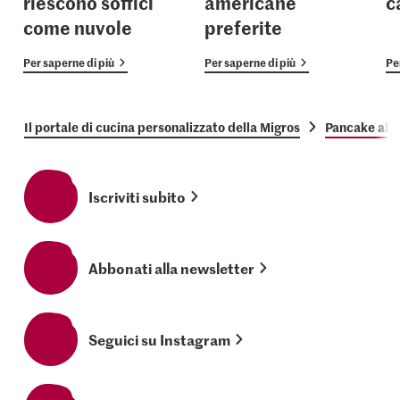
riescono soffici
americane
c
come nuvole
preferite
Per saperne di più
Per saperne di più
Pe
Il portale di cucina personalizzato della Migros
Pancake al c
Iscriviti subito
Abbonati alla newsletter
Seguici su Instagram