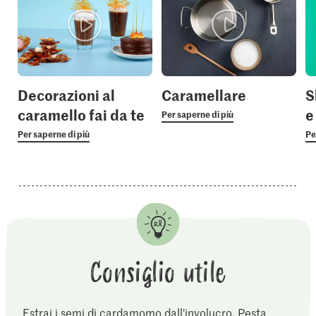
Decorazioni al
Caramellare
S
caramello fai da te
e
Per saperne di più
Per saperne di più
Pe
Consiglio utile
Estrai i semi di cardamomo dall'involucro. Pesta