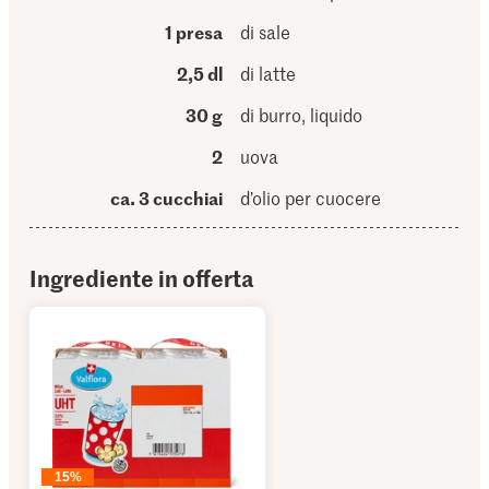
1 presa
di sale
2,5 dl
di latte
30 g
di burro, liquido
2
uova
ca. 3 cucchiai
d’olio per cuocere
Ingrediente in offerta
15%