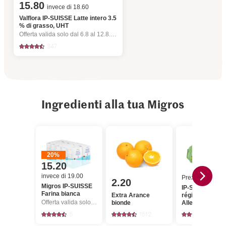
15.80
invece di 18.60
Valflora IP-SUISSE Latte intero 3.5
% di grasso, UHT
Offerta valida solo dal 6.8 al 12.8.2026, fino a esaurimento dello stock.
347
Ingredienti alla tua Migros
20%
15.20
invece di 19.00
Prezzo del gior
2.20
Migros IP-SUISSE
IP-SUISSE De l
Farina bianca
Extra Arance
région Uova
Offerta valida solo dal 6.8 al 12.8.2026, fino a esaurimento dello stock.
bionde
Allevamento
all'aperto
5
1512
751