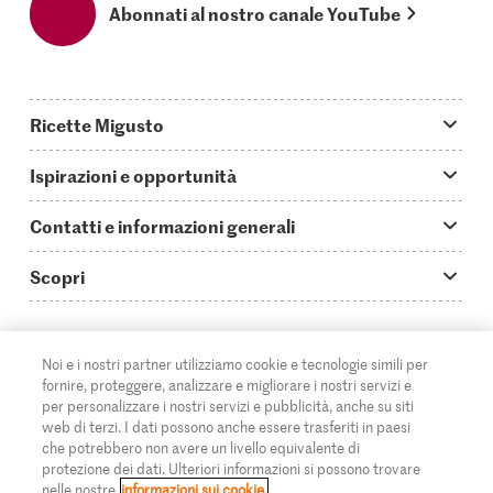
Abonnati al nostro canale YouTube
Ricette Migusto
App Migusto
Ispirazioni e opportunità
Oggi cucino
Trucchi & astuzie
Contatti e informazioni generali
Piatti principali
Storie
Domande su Migusto
Scopri
Ricette semplici & veloci
Video How to
Guida alle abbreviazioni
Supermercato
Aperitivi
IT
Glossario degli ingredienti
DE
FR
Contatti
Migros Online
Noi e i nostri partner utilizziamo cookie e tecnologie simili per
fornire, proteggere, analizzare e migliorare i nostri servizi e
Ricette al forno
Login Migusto
Pubblicità
A proposito della Migros
per personalizzare i nostri servizi e pubblicità, anche su siti
web di terzi. I dati possono anche essere trasferiti in paesi
Ricette per famiglie & bambini
Rivista Migusto
Impressum
che potrebbero non avere un livello equivalente di
Filiali
© 2026 Federazione delle cooperative Migros
protezione dei dati. Ulteriori informazioni si possono trovare
Tutte le ricette
Concorsi
nelle nostre
informazioni sui cookie.