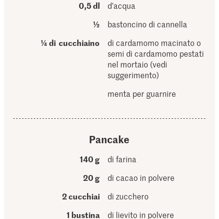
0,5 dl
d’acqua
½
bastoncino di cannella
¼ di cucchiaino
di cardamomo macinato o
semi di cardamomo pestati
nel mortaio (vedi
suggerimento)
menta per guarnire
Pancake
140 g
di farina
20 g
di cacao in polvere
2 cucchiai
di zucchero
1 bustina
di lievito in polvere