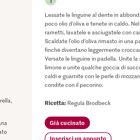
Lessate le linguine al dente in abbon
poco olio d’oliva e tenete in caldo. Nel
rametti, lavatele e asciugatele con cart
Scaldate l’olio d’oliva rimasto in una pa
finché diventano leggermente croccant
Versate le linguine in padella. Unite la
limone e unite qualche goccia di succo.
caldi e guarnite con le perle di mozzar
condite con il pecorino.
rella,
Ricetta:
Regula Brodbeck
Già cucinato
ana
ato
Inserisci un appunto