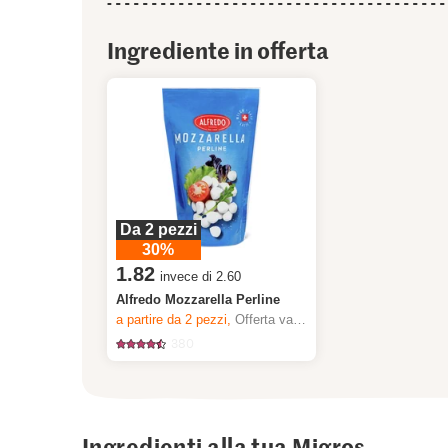
Ingrediente in offerta
Da 2 pezzi
30%
1.82
invece di 2.60
Alfredo Mozzarella Perline
a partire da 2
pezzi,
Offerta valida solo dal 6.8 al 12.8.2026, fino a esaurimento dello stock.
380
Ingredienti alla tua Migros