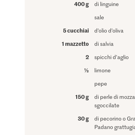
400 g
di linguine
sale
5 cucchiai
d’olio d’oliva
1 mazzetto
di salvia
2
spicchi d’aglio
½
limone
pepe
150 g
di perle di mozza
sgoccilate
30 g
di pecorino o Gr
Padano grattugi