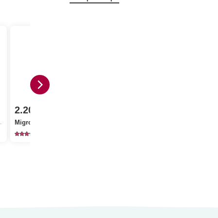
1.05
2.20
2.40
Jura Sel Sa
Migros Salvia
Agnesi Linguine N. 10
fluorato
120
135
12