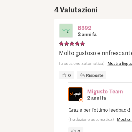
4
Valutazioni
B392
2 anni fa
Molto gustoso e rinfrescant
(traduzione automatica)
Mostra lingua
0
Risposte
Migusto-Team
2 anni fa
Grazie per l'ottimo feedback!
(traduzione automatica)
Mostra l
0