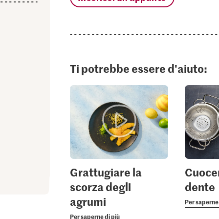
Ti potrebbe essere d'aiuto:
Grattugiare la
Cuocer
scorza degli
dente
agrumi
Per saperne 
Per saperne di più