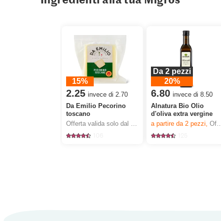
Da 2 pezzi
15%
20%
2.25
6.80
invece di 2.70
invece di 8.50
Da Emilio Pecorino
Alnatura Bio Olio
toscano
d'oliva extra vergine
Offerta valida solo dal 6.8 al 12.8.2026, fino a esaurimento dello stock.
a partire da 2
pezzi,
Offerta valida solo dal 6.8 al 12.8.2026, fino a esaurimento dello stock.
106
125