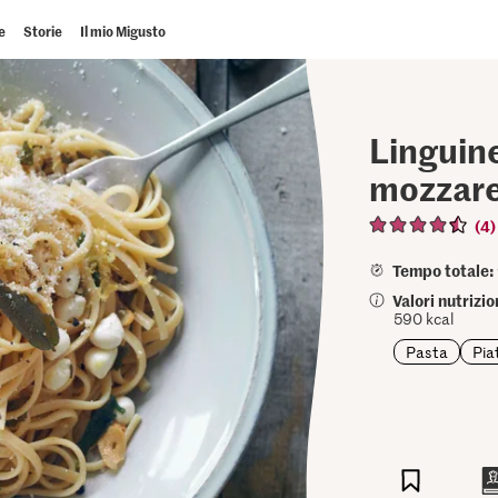
e
Storie
Il mio Migusto
Linguine
mozzare
(4)
Tempo totale:
Valori nutrizi
590 kcal
Pasta
Pia