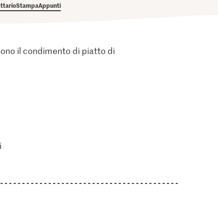
ettario
Stampa
Appunti
 sono il condimento di piatto di
i