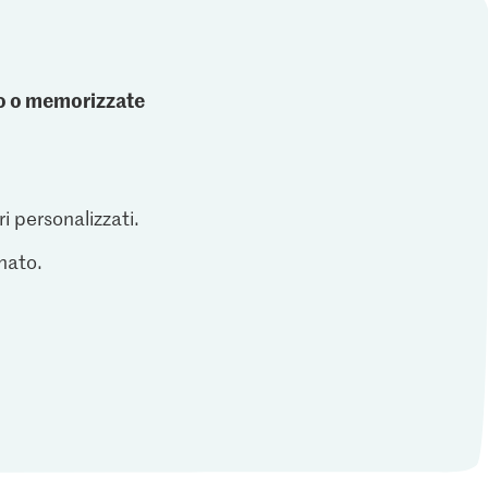
ato o memorizzate
ri personalizzati.
inato.