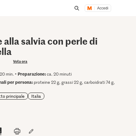
Accedi
Inizia una ricerca
 alla salvia con perle di
lla
Vota ora
Preparazione:
20 min. •
ca. 20 minuti
onali per persona:
proteine 22 g, grassi 22 g, carboidrati 74 g,
tto principale
Italia