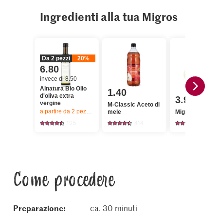
Ingredienti alla tua Migros
Da 2 pezzi
20%
6.80
invece di 8.50
Alnatura Bio Olio
1.40
d'oliva extra
3.95
vergine
M-Classic Aceto di
a partire da 2
pezzi,
Offerta valida solo dal 6.8 al 12.8.2026, fino a 
mele
Migros Finocch
125
414
2180
Come procedere
Preparazione:
ca. 30 minuti