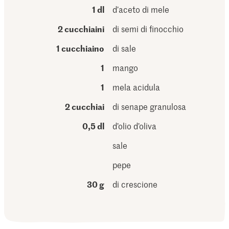
1 dl
d’aceto di mele
2 cucchiaini
di semi di finocchio
1 cucchiaino
di sale
1
mango
1
mela acidula
2 cucchiai
di senape granulosa
0,5 dl
d’olio d’oliva
sale
pepe
30 g
di crescione