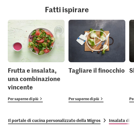
Fatti ispirare
Frutta e insalata,
Tagliare il finocchio
S
una combinazione
vincente
Per saperne di più
Per saperne di più
Pe
Il portale di cucina personalizzato della Migros
Insalata di f