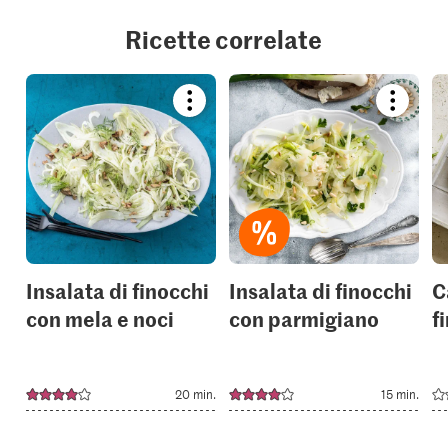
Ricette correlate
Bookmark
Bookmar
recipe
recipe
or
or
add
add
it
it
to
to
your
your
collections.
collection
Insalata di finocchi
Insalata di finocchi
C
con mela e noci
con parmigiano
f
20 min.
15 min.