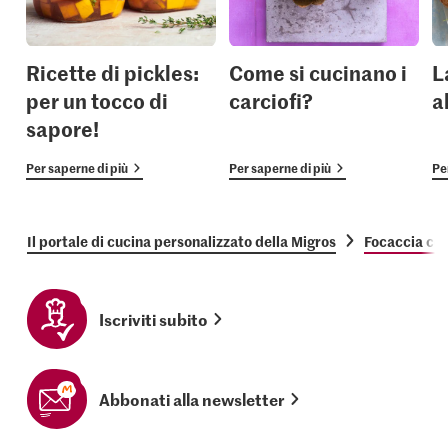
Ricette di pickles:
Come si cucinano i
L
per un tocco di
carciofi?
a
sapore!
Per saperne di più
Per saperne di più
Pe
Il portale di cucina personalizzato della Migros
Focaccia con
Iscriviti subito
Abbonati alla newsletter