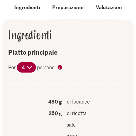
Ingredienti
Preparazione
Valutazioni
Ingredienti
Piatto principale
Per
4
persone
480 g
di focacce
250 g
di ricotta
sale