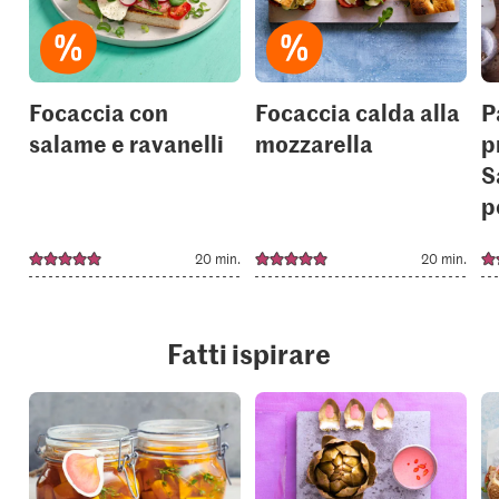
your
your
collections.
collection
Focaccia con
Focaccia calda alla
P
salame e ravanelli
mozzarella
p
S
p
20 min.
20 min.
Fatti ispirare