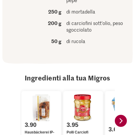
pepe
250 g
di mortadella
200 g
di carciofini sott'olio, peso
sgocciolato
50 g
di rucola
Ingredienti alla tua Migros
3.90
3.95
3.65
Hausbäckerei IP-
Polli Carciofi