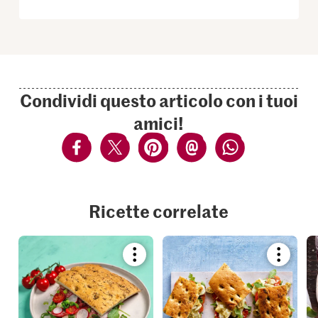
Condividi questo articolo con i tuoi
amici!
Ricette correlate
Bookmark
Bookmar
recipe
recipe
or
or
add
add
it
it
to
to