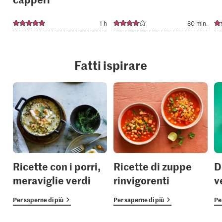
1 h
30 min.
Fatti ispirare
Ricette con i porri,
Ricette di zuppe
D
meraviglie verdi
rinvigorenti
v
Per saperne di più
Per saperne di più
Pe