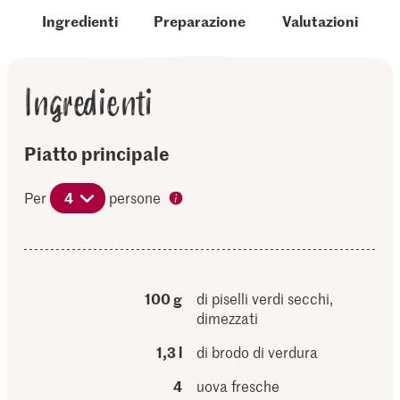
Ingredienti
Preparazione
Valutazioni
Ingredienti
Piatto principale
Per
4
persone
100 g
di piselli verdi secchi,
dimezzati
1,3 l
di brodo di verdura
4
uova fresche