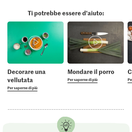
Ti potrebbe essere d'aiuto:
Decorare una
Mondare il porro
C
vellutata
Per saperne di più
Pe
Per saperne di più