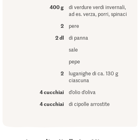
400 g
di verdure verdi invernali,
ad es. verza, porri, spinaci
2
pere
2 dl
di panna
sale
pepe
2
luganighe di ca. 130 g
ciascuna
4 cucchiai
d’olio d’oliva
4 cucchiai
di cipolle arrostite