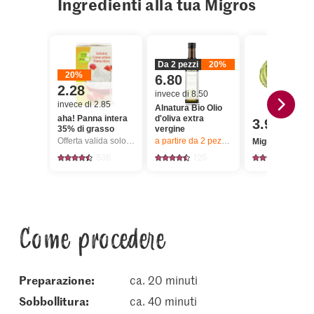
Ingredienti alla tua Migros
Da 2 pezzi
20%
20%
6.80
2.28
invece di 8.50
invece di 2.85
Alnatura Bio Olio
aha! Panna intera
d'oliva extra
3.95
35% di grasso
vergine
Offerta valida solo dal 6.8 al 12.8.2026, fino a esaurimento dello stock.
a partire da 2
pezzi,
Offerta valida solo da
Migros Verza
536
125
424
Come procedere
Preparazione:
ca. 20 minuti
sobbollitura:
ca. 40 minuti