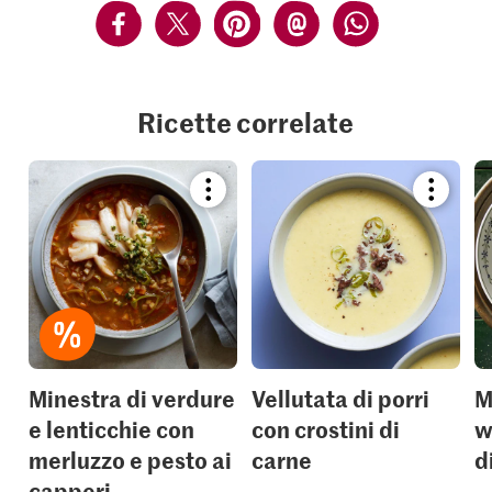
Ricette correlate
Bookmark
Bookmar
recipe
recipe
or
or
add
add
it
it
to
to
your
your
collections.
collection
Minestra di verdure
Vellutata di porri
M
e lenticchie con
con crostini di
w
merluzzo e pesto ai
carne
d
capperi