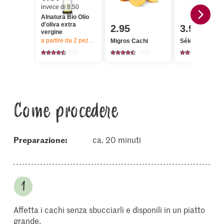
invece di 8.50
Alnatura Bio Olio
d'oliva extra
2.95
3.95
vergine
a partire da 2
pezzi,
Offerta valida solo dal 6.8 al 12.8.2026, fino a 
Migros Cachi
Sélection Burr
125
1394
772
Come procedere
Preparazione:
ca. 20 minuti
Affetta i cachi senza sbucciarli e disponili in un piatto
grande.