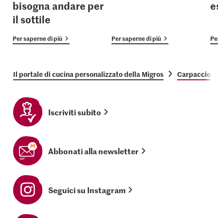
bisogna andare per
e
il sottile
Per saperne di più
Per saperne di più
Pe
Il portale di cucina personalizzato della Migros
Carpaccio di
Iscriviti subito
Abbonati alla newsletter
Seguici su Instagram