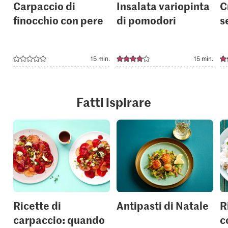
Carpaccio di
Insalata variopinta
C
finocchio con pere
di pomodori
s
15 min.
15 min.
Fatti ispirare
Ricette di
Antipasti di Natale
R
carpaccio: quando
c