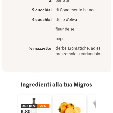
2
burrate
2 cucchiai
di Condimento bianco
4 cucchiai
d’olio d’oliva
fleur de sel
pepe
½ mazzetto
d’erbe aromatiche, ad es.
prezzemolo o coriandolo
Ingredienti alla tua Migros
Da 2 pezzi
20%
6.80