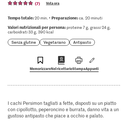
(7)
Vota ora
Tempo totale:
Preparazione:
20 min. •
ca. 20 minuti
Valori nutrizionali per persona:
proteine 7 g, grassi 24 g,
carboidrati 33 g, 390 kcal
Senza glutine
Vegetariano
Antipasto
Memorizzare
Nel ricettario
Stampa
Appunti
I cachi Persimon tagliati a fette, disposti su un piatto
con cipollotto, peperoncino e burrata, danno vita a un
gustoso antipasto che piace a occhio e palato.