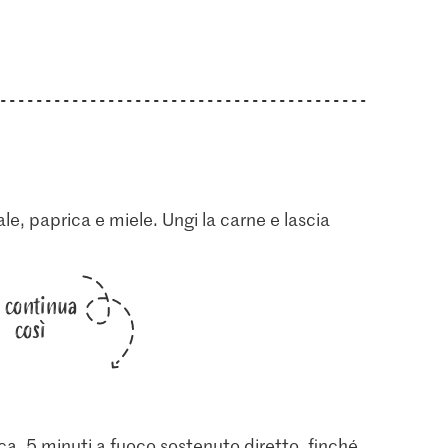
sale, paprica e miele. Ungi la carne e lascia
i continua
così
 ca. 5 minuti a fuoco sostenuto diretto, finché