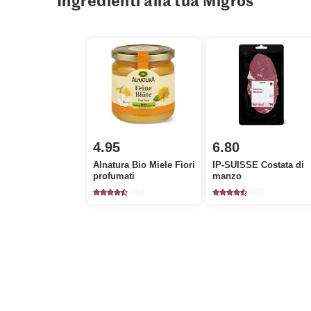
Ingredienti alla tua Migros
4.95
6.80
Alnatura Bio Miele Fiori
IP-SUISSE Costata di
profumati
manzo
158
131