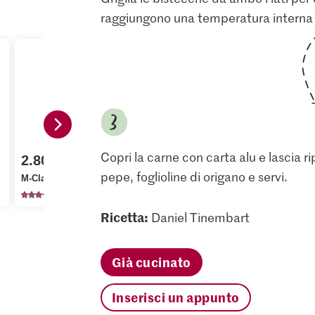
raggiungono una temperatura interna 
1.05
1.20
Copri la carne con carta alu e lascia r
2.80
Jura Sel Sale iodato e
M-Classic P
pepe, foglioline di origano e servi.
M-Classic Pepe nero
fluorato
dolce
104
1235
28
Ricetta:
Daniel Tinembart
Già cucinato
Inserisci un appunto