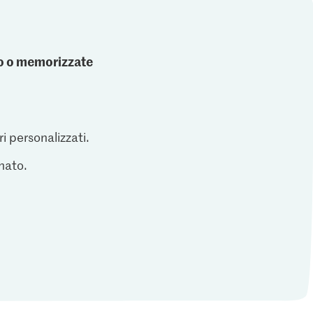
ato o memorizzate
ri personalizzati.
inato.