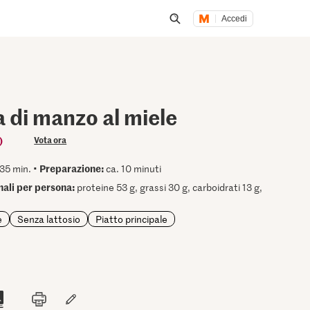
Accedi
Inizia una ricerca
 di manzo al miele
)
Vota ora
Preparazione:
35 min. •
ca. 10 minuti
onali per persona:
proteine 53 g, grassi 30 g, carboidrati 13 g,
e
Senza lattosio
Piatto principale