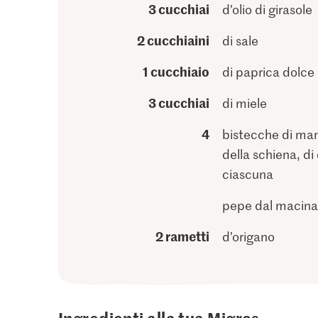
3 cucchiai
d’olio di girasole
2 cucchiaini
di sale
1 cucchiaio
di paprica dolce
3 cucchiai
di miele
4
bistecche di man
della schiena, di
ciascuna
pepe dal macin
2 rametti
d’origano