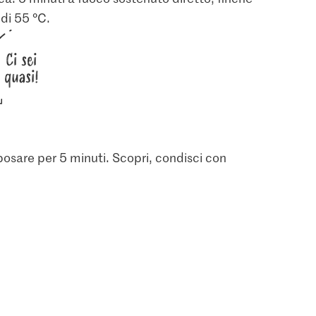
di 55 °C.
Ci sei
quasi!
4.00
iposare per 5 minuti. Scopri, condisci con
aprica
M-Classic Olio di
girasole
4
977