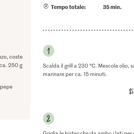
Tempo totale:
35 min.
zo, coste
 ca. 250 g
Scalda il grill a 230 °C. Mescola olio, 
marinare per ca. 15 minuti.
apepe
S
Griglia le bistecche da ambo i lati per