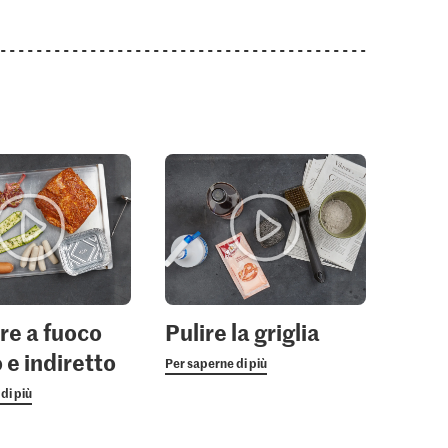
are a fuoco
Pulire la griglia
 e indiretto
Per saperne di più
di più