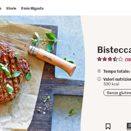
e
Storie
Il mio Migusto
Bistecca
(18
Tempo totale:
Valori nutrizi
530 kcal
Senza glutin