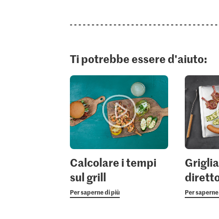
Ti potrebbe essere d'aiuto:
Calcolare i tempi
Grigli
sul grill
diretto
Per saperne di più
Per saperne 