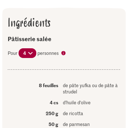
Ingrédients
Pâtisserie salée
Pour
4
personnes
8 feuilles
de pâte yufka ou de pâte à
strudel
4 cs
d’huile d'olive
250 g
de ricotta
50 g
de parmesan