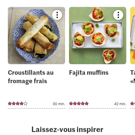
Bookmark
Bookmar
recipe
recipe
or
or
add
add
it
it
to
to
your
your
collections.
collection
Croustillants au
Fajita muffins
T
fromage frais
«
30 min.
42 min.
Laissez-vous inspirer