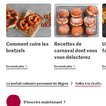
Comment cuire les
Recettes de
U
bretzels
carnaval dont vous
f
vous délecterez
En savoir plus
En savoir plus
En 
Le portail culinaire personnel de Migros
Yufka à la ricotta
S’inscrire maintenant