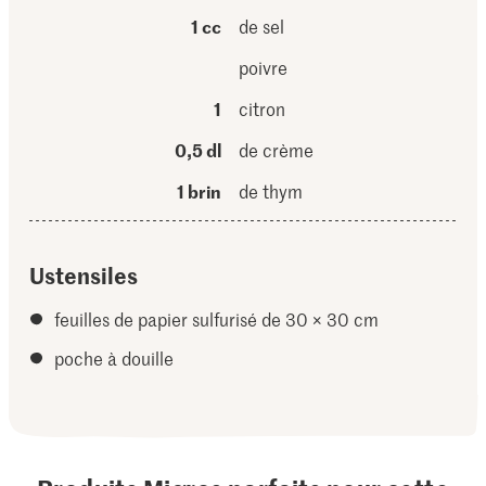
1 cc
de sel
poivre
1
citron
0,5 dl
de crème
1 brin
de thym
Ustensiles
feuilles de papier sulfurisé de 30 × 30 cm
poche à douille