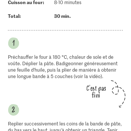
cuisson au four:
8-10 minutes
Total:
30 min.
Préchauffer le four à 180 °C, chaleur de sole et de
voûte. Déplier la pâte. Badigeonner généreusement
une feuille d'huile, puis la plier de manière à obtenir
une longue bande à 5 couches (voir la vidéo).
C'est pas
fini
Replier successivement les coins de la bande de pâte,
du bas vers le haut, jusqu'à obtenir un triangle. Tenir