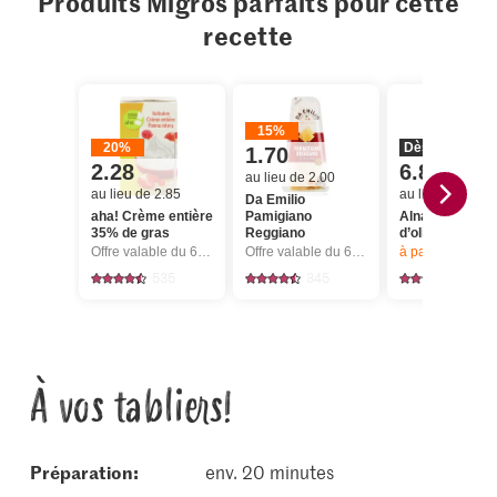
Produits Migros parfaits pour cette
recette
15%
20%
Dès 2 pièces
1.70
2.28
6.80
au lieu de 2.00
au lieu de 2.85
au lieu de 8.50
Da Emilio
aha! Crème entière
Pamigiano
Alnatura Bio Hu
35% de gras
Reggiano
d’olive extra vi
Offre valable du 6.8 au 12.8.2026, jusqu’à épuisement du stock.
Offre valable du 6.8 au 12.8.2026, jusqu’à épuisement du stock.
à partir de 2
articl
535
345
125
À vos tabliers!
Préparation:
env. 20 minutes