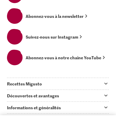
Abonnez-vous à la newsletter
Suivez-nous sur Instagram
Abonnez-vous à notre chaîne YouTube
Recettes Migusto
App Migusto
Découvertes et avantages
Idées de menus
Trucs & astuces
Informations et généralités
Plats principaux
On en parle...