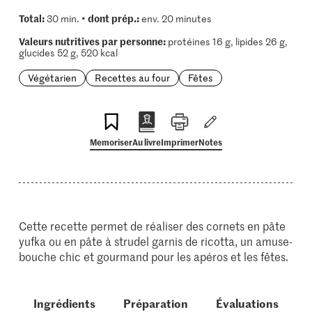
Total:
dont prép.:
30 min. •
env. 20 minutes
Valeurs nutritives par personne:
protéines 16 g, lipides 26 g,
glucides 52 g, 520 kcal
Végétarien
Recettes au four
Fêtes
Memoriser
Au livre
Imprimer
Notes
Cette recette permet de réaliser des cornets en pâte
yufka ou en pâte à strudel garnis de ricotta, un amuse-
bouche chic et gourmand pour les apéros et les fêtes.
Ingrédients
Préparation
Évaluations