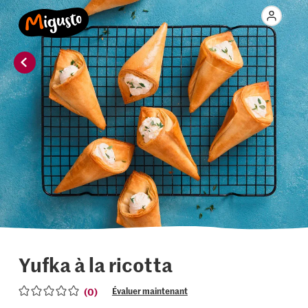
Yufka à la ricotta
(0)
Évaluer maintenant