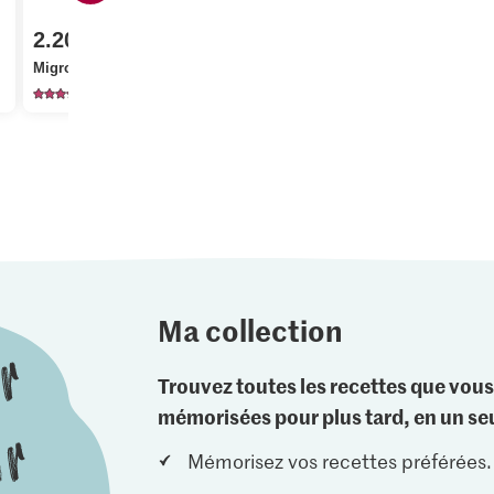
Prix du jour
IP-SUISSE De la région
2.20
2.80
Œufs Élevage en plein
Migros Poivrons
air
M-Classic P
3882
742
10
Ma collection
Trouvez toutes les recettes que vous
mémorisées pour plus tard, en un seu
Mémorisez vos recettes préférées.