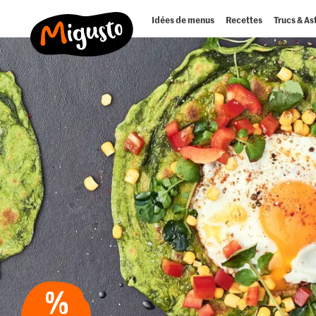
Idées de menus
Recettes
Trucs & As