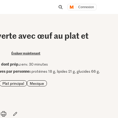
Connexion
Lancer une recherche
 verte avec œuf au plat et
Évaluer maintenant
dont prép.:
•
env. 30 minutes
ives par personne:
protéines 18 g, lipides 21 g, glucides 66 g,
Plat principal
Mexique