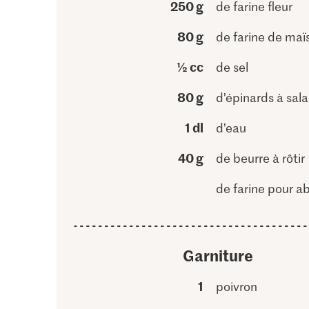
250 g
de farine fleur
80 g
de farine de maï
½ cc
de sel
80 g
d’épinards à sal
1 dl
d’eau
40 g
de beurre à rôtir
de farine pour a
Garniture
1
poivron