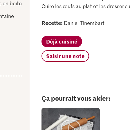
s en boîte
Cuire les œufs au plat et les dresser sur
ntaine
Recette:
Daniel Tinembart
Déjà cuisiné
Saisir une note
Ça pourrait vous aider: