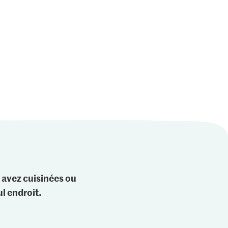
1.05
3.85
Jura Sel Sel iodé et
oivre noir
Die Butter Beurre
fluoré
4
2723
1235
 avez cuisinées ou
l endroit.