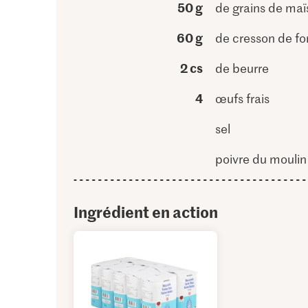
50 g
de grains de maï
60 g
de cresson de fo
2 cs
de beurre
4
œufs frais
sel
poivre du moulin
Ingrédient en action