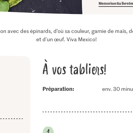
Memoriser
Au livre
Im
son avec des épinards, d’où sa couleur, garnie de maïs, 
et d'un œuf. Viva Mexico!
À vos tabliers!
Préparation:
env. 30 minu