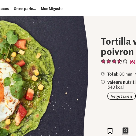
tuces
On en parle…
Mon Migusto
Tortilla
poivron
(6)
Total:
30 min. 
Valeurs nutrit
540 kcal
Végétarien