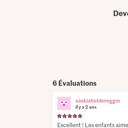
Dev
6
Évaluations
saskiaholderegger
il y a 2 ans
Excellent ! Les enfants aimen