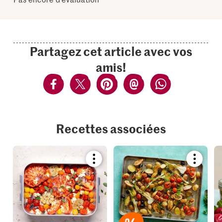
Partagez cet article avec vos
amis!
Recettes associées
Bookmark
Bookmar
recipe
recipe
or
or
add
add
it
it
to
to
your
your
collections.
collection