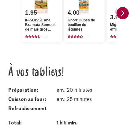
1.95
4.00
3.95
IP-SUISSE aha!
Knorr Cubes de
Bramata Semoule
bouillon de
Migros Amand
de maïs gros
légumes
effilées
grains
129
174
1
À vos tabliers!
Préparation:
env. 20 minutes
cuisson au four:
env. 25 minutes
refroidissement
Total:
1 h 5 min.