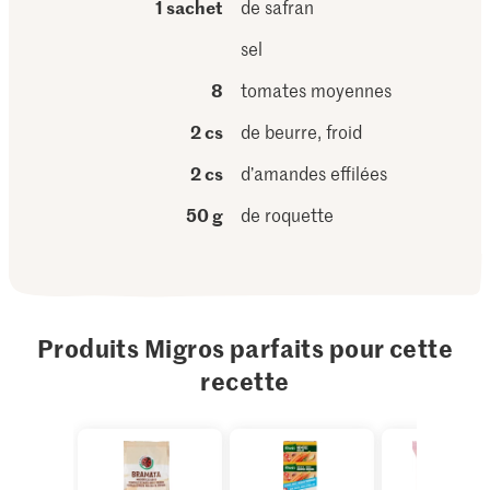
1 sachet
de safran
sel
8
tomates moyennes
2 cs
de beurre, froid
2 cs
d’amandes effilées
50 g
de roquette
Produits Migros parfaits pour cette
recette