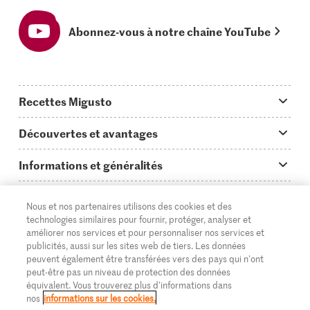
Abonnez-vous à notre chaîne YouTube
Recettes Migusto
App Migusto
Découvertes et avantages
Idées de menus
Trucs & astuces
Informations et généralités
Plats principaux
On en parle...
Questions concernant Migusto
Découvrir
Nous et nos partenaires utilisons des cookies et des
Simple & vite prêt
Tutoriels
Cuisiner avec Migusto
Supermarché
technologies similaires pour fournir, protéger, analyser et
améliorer nos services et pour personnaliser nos services et
Apéritif
FR
Glossaire des ingrédients
DE
IT
Service clientèle & contact
publicités, aussi sur les sites web de tiers. Les données
Migros Online
peuvent également être transférées vers des pays qui n'ont
Préparations au four
Login Migusto
peut-être pas un niveau de protection des données
Publicité
À propos de Migros
équivalent. Vous trouverez plus d'informations dans
Enfants & famille
nos
informations sur les cookies.
Magazine Migusto
Impressum
Magasins