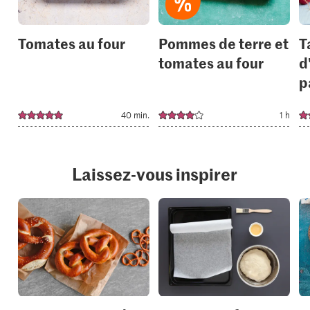
Tomates au four
Pommes de terre et
T
tomates au four
d
p
40 min.
1 h
Laissez-vous inspirer