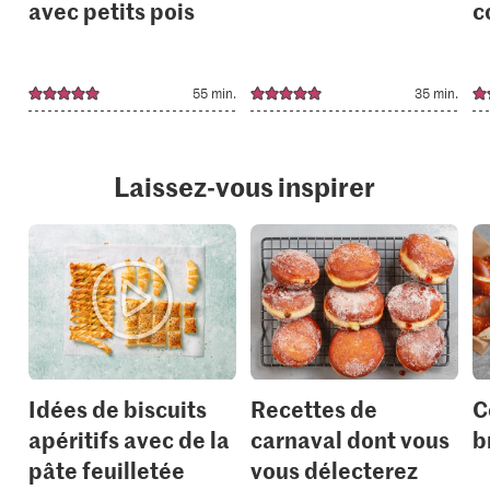
avec petits pois
c
55 min.
35 min.
Laissez-vous inspirer
Idées de biscuits
Recettes de
C
apéritifs avec de la
carnaval dont vous
b
pâte feuilletée
vous délecterez