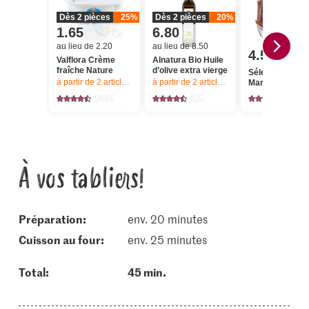
Dès 2 pièces
25%
Dès 2 pièces
20%
1.65
6.80
au lieu de 2.20
au lieu de 8.50
4.50
Valflora Crème
Alnatura Bio Huile
fraîche Nature
d’olive extra vierge
Sélection Toma
à partir de 2
articles,
Offre valable du 6.8 au 12.8.2026, jusqu’à épu
à partir de 2
articles,
Offre valable du 6.8
Marsanino
2685
125
310
À vos tabliers!
Préparation:
env. 20 minutes
cuisson au four:
env. 25 minutes
Total:
45 min.