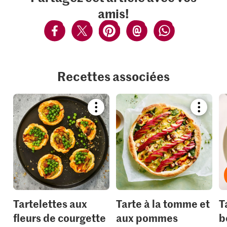
amis!
Recettes associées
Bookmark
Bookmar
recipe
recipe
or
or
add
add
it
it
to
to
your
your
collections.
collection
Tartelettes aux
Tarte à la tomme et
T
fleurs de courgette
aux pommes
b