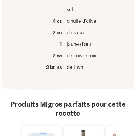
sel
4 cs
d'huile d'olive
2 cc
de sucre
1
jaune d'œuf
2 cc
de poivre rose
2 brins
de thym
Produits Migros parfaits pour cette
recette