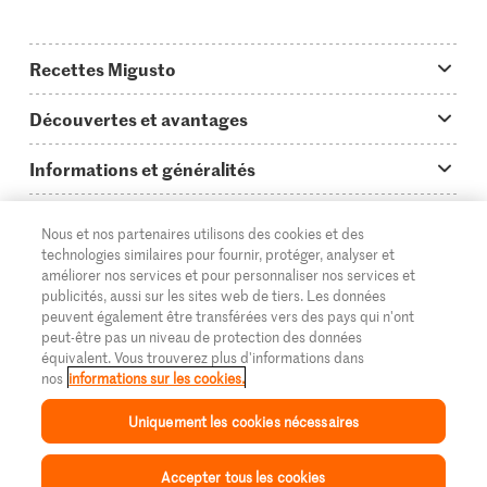
Recettes Migusto
App Migusto
Découvertes et avantages
Idées de menus
Trucs & astuces
Informations et généralités
Plats principaux
On en parle...
Questions concernant Migusto
Découvrir
Nous et nos partenaires utilisons des cookies et des
Simple & vite prêt
Tutoriels
Cuisiner avec Migusto
Supermarché
technologies similaires pour fournir, protéger, analyser et
améliorer nos services et pour personnaliser nos services et
Apéritif
FR
Glossaire des ingrédients
DE
IT
Service clientèle & contact
publicités, aussi sur les sites web de tiers. Les données
Migros Online
peuvent également être transférées vers des pays qui n'ont
Préparations au four
Login Migusto
peut-être pas un niveau de protection des données
Publicité
À propos de Migros
équivalent. Vous trouverez plus d'informations dans
Enfants & famille
nos
informations sur les cookies.
Magazine Migusto
Impressum
Magasins
© 2026 La Fédération des coopératives Migros
Uniquement les cookies nécessaires
Toutes les recettes
Concours
Mentions légales
Cumulus
Accepter tous les cookies
Protection des données
Migros Magazine