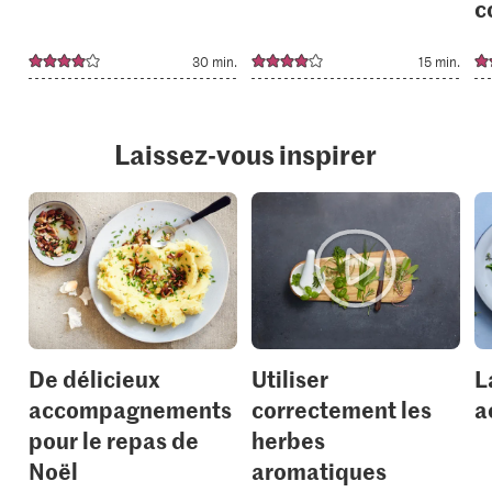
c
30 min.
15 min.
Laissez-vous inspirer
De délicieux
Utiliser
L
accompagnements
correctement les
a
pour le repas de
herbes
Noël
aromatiques