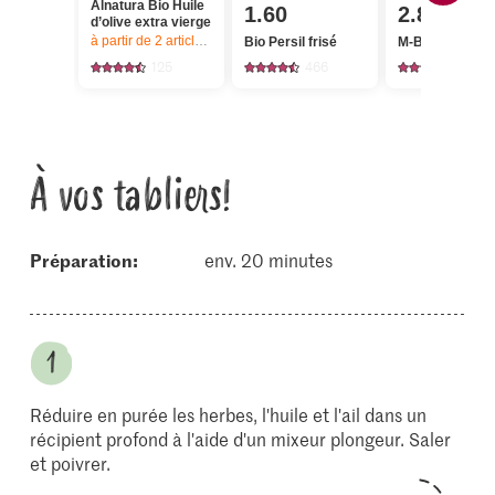
Alnatura Bio Huile
1.60
2.85
d’olive extra vierge
à partir de 2
articles,
Offre valable du 6.8 au 12.8.2026, jusqu’à épu
Bio Persil frisé
M-Budget Spätz
125
466
877
À vos tabliers!
Préparation:
env. 20 minutes
Réduire en purée les herbes, l'huile et l'ail dans un
récipient profond à l'aide d'un mixeur plongeur. Saler
et poivrer.