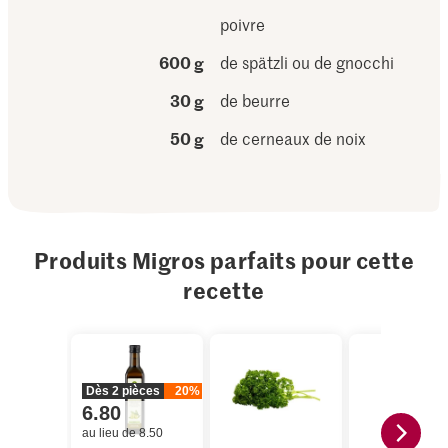
poivre
600 g
de spätzli ou de gnocchi
30 g
de beurre
50 g
de cerneaux de noix
Produits Migros parfaits pour cette
recette
Dès 2 pièces
20%
6.80
au lieu de 8.50