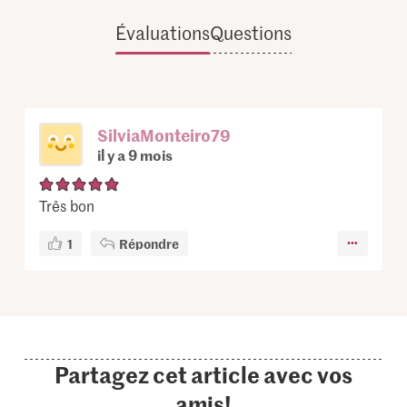
Évaluations
Questions
SilviaMonteiro79
il y a 9 mois
Três bon
1
Répondre
Partagez cet article avec vos
amis!