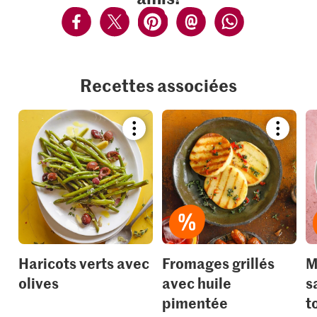
Recettes associées
Bookmark
Bookmar
recipe
recipe
or
or
add
add
it
it
to
to
your
your
collections.
collection
Haricots verts avec
Fromages grillés
M
olives
avec huile
s
pimentée
t