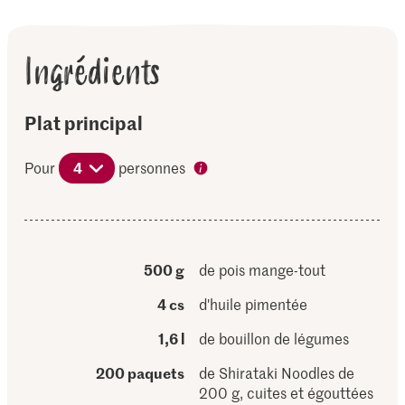
Ingrédients
Plat principal
Pour
4
personnes
500 g
de pois mange-tout
4 cs
d'huile pimentée
1,6 l
de bouillon de légumes
200 paquets
de Shirataki Noodles de
200 g, cuites et égouttées