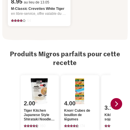
8.95
au lieu de 13.05
M-Classic Crevettes White Tiger
en libre-service, offre valable du 6.8 au 12.8.2026, jusqu’à épuisement du stock.
54
Produits Migros parfaits pour cette
recette
2.00
4.00
3.15
Tiger Kitchen
Knorr Cubes de
Japanese Style
bouillon de
Kikkoman Sau
Shirataki Noodles
légumes
soja
de farine de
160
174
218
konjac, fat free, low