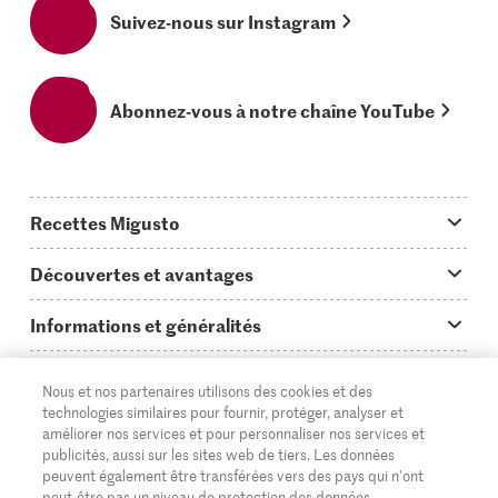
Suivez-nous sur Instagram
Abonnez-vous à notre chaîne YouTube
Recettes Migusto
App Migusto
Découvertes et avantages
Idées de menus
Trucs & astuces
Informations et généralités
Plats principaux
On en parle...
Questions concernant Migusto
Découvrir
Nous et nos partenaires utilisons des cookies et des
Simple & vite prêt
Tutoriels
Cuisiner avec Migusto
Supermarché
technologies similaires pour fournir, protéger, analyser et
améliorer nos services et pour personnaliser nos services et
Apéritif
FR
Glossaire des ingrédients
DE
IT
Service clientèle & contact
publicités, aussi sur les sites web de tiers. Les données
Migros Online
peuvent également être transférées vers des pays qui n'ont
Préparations au four
Login Migusto
peut-être pas un niveau de protection des données