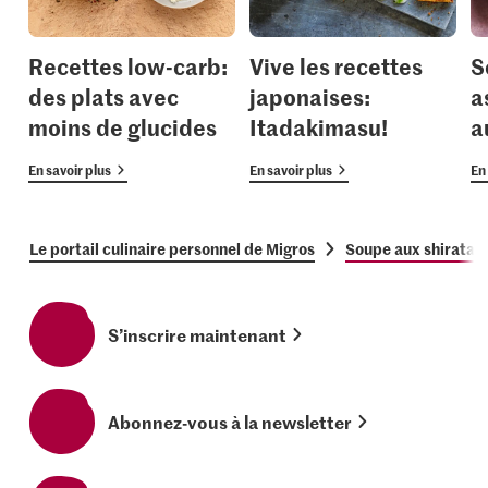
Recettes low-carb:
Vive les recettes
S
des plats avec
japonaises:
a
moins de glucides
Itadakimasu!
a
En savoir plus
En savoir plus
En 
Le portail culinaire personnel de Migros
Soupe aux shiratak
S’inscrire maintenant
Abonnez-vous à la newsletter