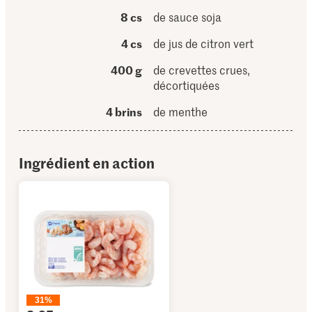
8 cs
de sauce soja
4 cs
de jus de citron vert
400 g
de crevettes crues,
décortiquées
4 brins
de menthe
Ingrédient en action
31%