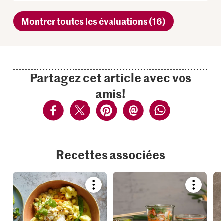
Montrer toutes les évaluations (16)
Partagez cet article avec vos
amis!
Recettes associées
Bookmark
Bookmar
recipe
recipe
or
or
add
add
it
it