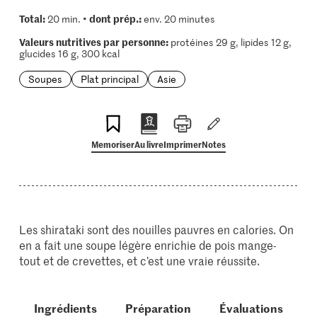
Total:
dont prép.:
20 min. •
env. 20 minutes
Valeurs nutritives par personne:
protéines 29 g, lipides 12 g,
glucides 16 g, 300 kcal
Soupes
Plat principal
Asie
Memoriser
Au livre
Imprimer
Notes
Les shirataki sont des nouilles pauvres en calories. On
en a fait une soupe légère enrichie de pois mange-
tout et de crevettes, et c’est une vraie réussite.
Ingrédients
Préparation
Évaluations