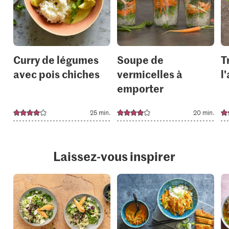
to
to
your
your
collections.
collection
Curry de légumes
Soupe de
T
avec pois chiches
vermicelles à
l
emporter
25 min.
20 min.
Laissez-vous inspirer