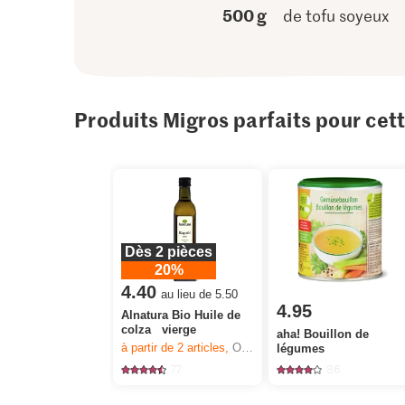
500 g
de tofu soyeux
Produits Migros parfaits pour cet
Dès 2 pièces
20%
4.40
au lieu de 5.50
4.95
Alnatura Bio Huile de
colza vierge
aha! Bouillon de
à partir de 2
articles,
Offre valable du 6.8 au 12.8.2026, jusqu’à épuisement du stock.
légumes
77
86