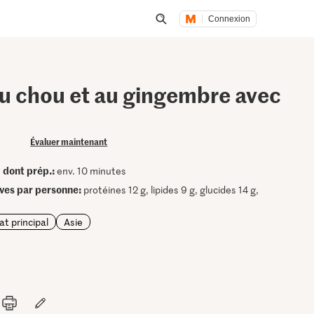
Connexion
Lancer une recherche
u chou et au gingembre avec
Évaluer maintenant
dont prép.:
•
env. 10 minutes
ives par personne:
protéines 12 g, lipides 9 g, glucides 14 g,
at principal
Asie