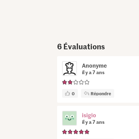
6
Évaluations
Anonyme
il y a 7 ans
0
Répondre
isigio
il y a 7 ans