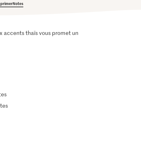
primer
Notes
ux accents thaïs vous promet un
tes
tes