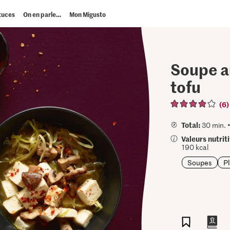
tuces
On en parle…
Mon Migusto
Soupe a
tofu
(6)
Total:
30 min. 
Valeurs nutrit
190 kcal
Soupes
Pl