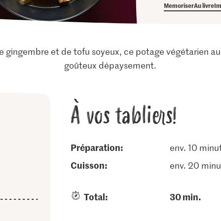
Memoriser
Au livre
Im
de gingembre et de tofu soyeux, ce potage végétarien a
goûteux dépaysement.
À vos tabliers!
Préparation:
env. 10 minu
cuisson:
env. 20 minu
Total:
30 min.