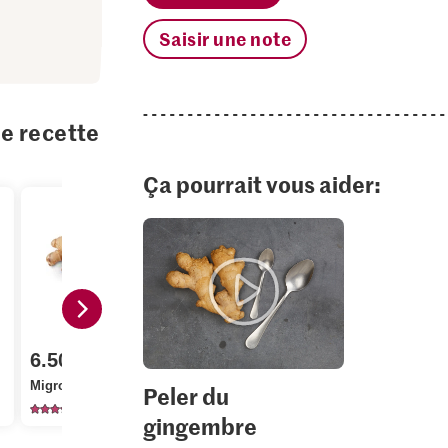
Saisir une note
te recette
Ça pourrait vous aider:
6.50
2.00
3.95
Migros Gingembre
Migros Chou blanc
Bio Tofu s
Peler du
1282
740
13
gingembre