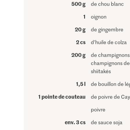
500 g
de chou blanc
1
oignon
20 g
de gingembre
2 cs
d’huile de colza
200 g
de champignons,
champignons de 
shiitakés
1,5 l
de bouillon de l
1 pointe de couteau
de poivre de Ca
poivre
env. 3 cs
de sauce soja