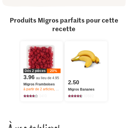
Produits Migros parfaits pour cette
recette
Dès 2 pièces
20%
3.96
au lieu de 4.95
2.50
Migros Framboises
à partir de 2
articles,
Offre valable du 6.8 au 12.8.2026, jusqu’à épu
Migros Bananes
2410
10582