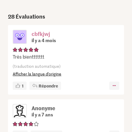
28
Évaluations
cbfkjwj
il y a 4 mois
Très bienttttttt
(traduction automatique)
Afficher la langue d’origine
1
Répondre
Anonyme
il y a 7 ans