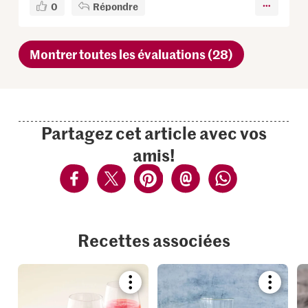
0
Répondre
Montrer toutes les évaluations (28)
Partagez cet article avec vos
amis!
Recettes associées
Bookmark
Bookmar
recipe
recipe
or
or