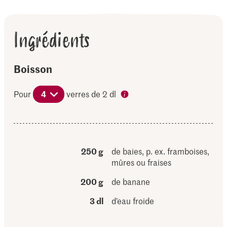
Ingrédients
Boisson
Pour
4
verres de 2 dl
250 g
de baies, p. ex. framboises,
mûres ou fraises
200 g
de banane
3 dl
d’eau froide