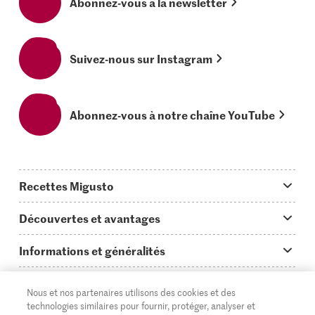
Abonnez-vous à la newsletter
Suivez-nous sur Instagram
Abonnez-vous à notre chaîne YouTube
Recettes Migusto
App Migusto
Découvertes et avantages
Idées de menus
Trucs & astuces
Informations et généralités
Plats principaux
On en parle...
Questions concernant Migusto
Découvrir
Nous et nos partenaires utilisons des cookies et des
Simple & vite prêt
Tutoriels
Cuisiner avec Migusto
Supermarché
technologies similaires pour fournir, protéger, analyser et