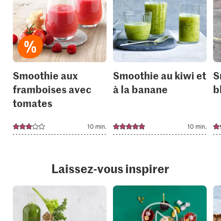
add
add
it
it
to
to
your
your
collections.
collection
Smoothie aux
Smoothie au kiwi et
S
framboises avec
à la banane
b
tomates
10 min.
10 min.
Laissez-vous inspirer