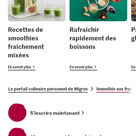
Recettes de
Rafraîchir
P
smoothies
rapidement des
g
fraîchement
boissons
mixées
En savoir plus
En savoir plus
En 
Le portail culinaire personnel de Migros
Smoothie aux fruits
S’inscrire maintenant