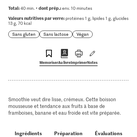
Total:
dont prép.:
40 min. •
env. 10 minutes
Valeurs nutritives par verre:
protéines 1 g, lipides 1 g, glucides
13 g, 70 kcal
Sans gluten
Sans lactose
Végan
Memoriser
Au livre
Imprimer
Notes
Smoothie veut dire lisse, crémeux. Cette boisson
mousseuse et tendance aux fruits à base de
framboises, banane et eau froide est vite préparée.
Ingrédients
Préparation
Évaluations