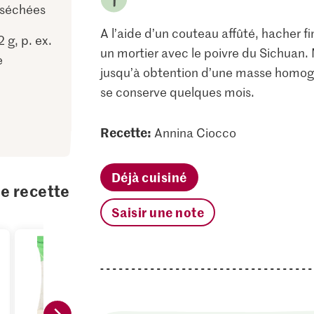
 séchées
A l’aide d’un couteau affûté, hacher f
 g, p. ex.
un mortier avec le poivre du Sichuan. 
e
jusqu’à obtention d’une masse homogè
se conserve quelques mois.
Recette:
Annina Ciocco
Déjà cuisiné
te recette
Saisir une note