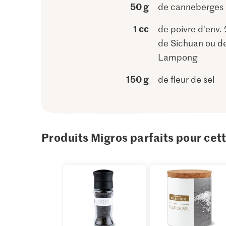
50 g
de canneberges
1 cc
de poivre d'env. 2
de Sichuan ou d
Lampong
150 g
de fleur de sel
Produits Migros parfaits pour cet