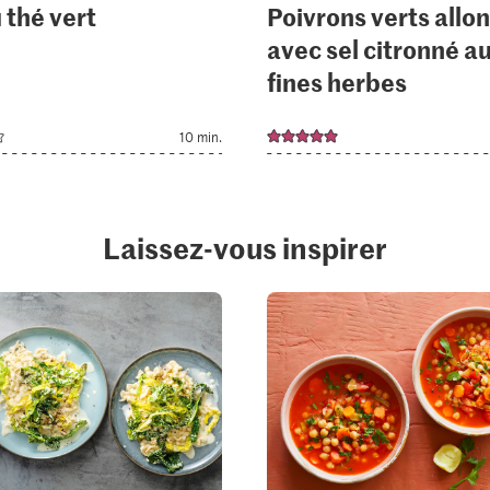
 thé vert
Poivrons verts allo
avec sel citronné a
fines herbes
10 min.
Laissez-vous inspirer