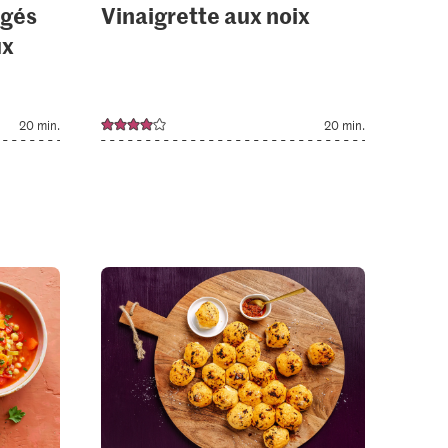
ngés
Vinaigrette aux noix
ux
20 min.
20 min.