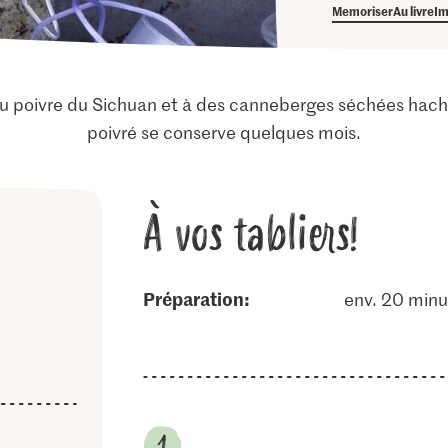
Memoriser
Au livre
Im
du poivre du Sichuan et à des canneberges séchées hach
poivré se conserve quelques mois.
À vos tabliers!
Préparation:
env. 20 minu