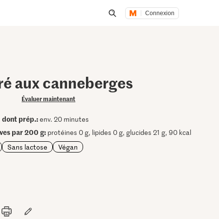
Connexion
Lancer une recherche
vré aux canneberges
Évaluer maintenant
dont prép.:
•
env. 20 minutes
ives par 200 g:
protéines 0 g, lipides 0 g, glucides 21 g, 90 kcal
Sans lactose
Végan