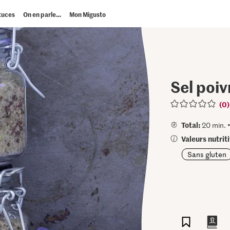
tuces
On en parle…
Mon Migusto
Sel poi
(0)
Total:
20 min. 
Valeurs nutrit
Sans gluten