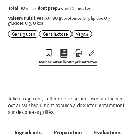
Total:
dont prép.:
10 min. •
env. 10 minutes
Valeurs nutritives par 80 g:
protéines 0 g, lipides 0 g,
glucides 0 g, 0 kcal
Sans gluten
Sans lactose
Végan
Memoriser
Au livre
Imprimer
Notes
Jolie à regarder, la fleur de sel aromatisée au thé vert
est aussi absolument exquise à déguster, notamment
sur des steaks grillés.
Ingrédients
Préparation
Évaluations