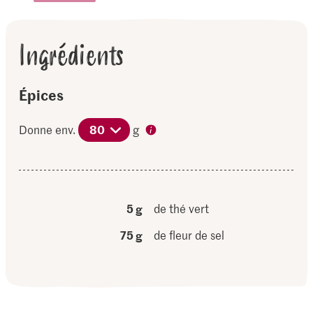
Ingrédients
Épices
Donne env.
80
g
5 g
de thé vert
75 g
de fleur de sel