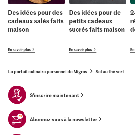
Des idées pour des
Des idées pour de
2
cadeaux salés faits
petits cadeaux
r
maison
sucrés faits maison
d
En savoir plus
En savoir plus
En 
Le portail culinaire personnel de Migros
Sel au thé vert
S’inscrire maintenant
Abonnez-vous à la newsletter