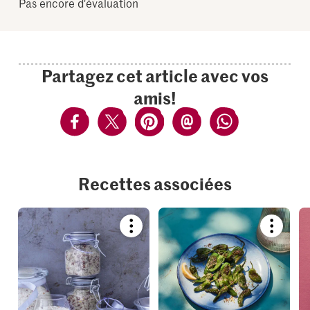
Pas encore d'évaluation
Partagez cet article avec vos
amis!
Recettes associées
Bookmark
Bookmar
recipe
recipe
or
or
add
add
it
it
to
to
your
your
collections.
collection