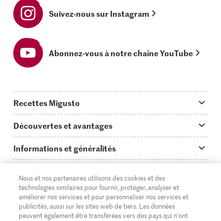
Suivez-nous sur Instagram
Abonnez-vous à notre chaîne YouTube
Recettes Migusto
App Migusto
Découvertes et avantages
Idées de menus
Trucs & astuces
Informations et généralités
Plats principaux
On en parle...
Questions concernant Migusto
Découvrir
Nous et nos partenaires utilisons des cookies et des
Simple & vite prêt
Tutoriels
Cuisiner avec Migusto
Supermarché
technologies similaires pour fournir, protéger, analyser et
améliorer nos services et pour personnaliser nos services et
Apéritif
FR
Glossaire des ingrédients
DE
IT
Service clientèle & contact
publicités, aussi sur les sites web de tiers. Les données
Migros Online
peuvent également être transférées vers des pays qui n'ont