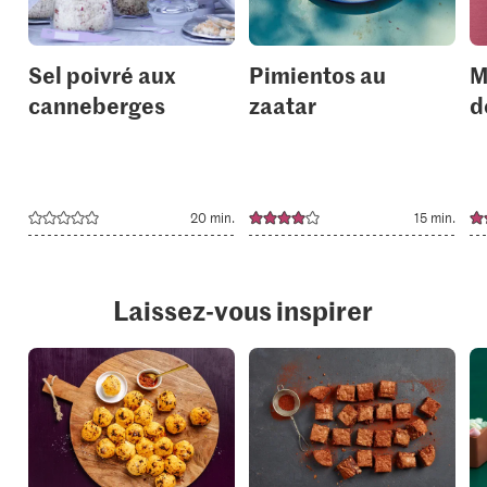
Sel poivré aux
Pimientos au
M
canneberges
zaatar
d
20 min.
15 min.
Laissez-vous inspirer