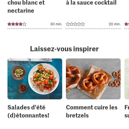
chou blanc et
à la sauce cocktail
nectarine
30 min.
20 min.
Laissez-vous inspirer
Salades d'été
Comment cuire les
F
(d)étonnantes!
bretzels
s