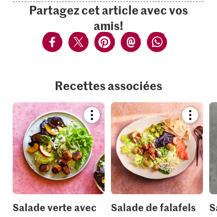
Partagez cet article avec vos
amis!
Recettes associées
Bookmark
Bookmar
recipe
recipe
or
or
add
add
it
it
to
to
your
your
collections.
collection
Salade verte avec
Salade de falafels
S