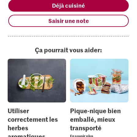
Déjà cuisiné
Saisir une note
Ça pourrait vous aider:
Utiliser
Pique-nique bien
correctement les
emballé, mieux
herbes
transporté
aromatiques
En savoir plus