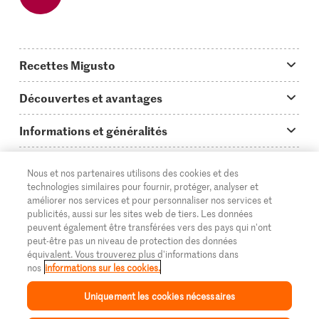
Recettes Migusto
App Migusto
Découvertes et avantages
Idées de menus
Trucs & astuces
Informations et généralités
Plats principaux
On en parle...
Questions concernant Migusto
Découvrir
Nous et nos partenaires utilisons des cookies et des
Simple & vite prêt
Tutoriels
Cuisiner avec Migusto
Supermarché
technologies similaires pour fournir, protéger, analyser et
améliorer nos services et pour personnaliser nos services et
Apéritif
FR
Glossaire des ingrédients
DE
IT
Service clientèle & contact
publicités, aussi sur les sites web de tiers. Les données
Migros Online
peuvent également être transférées vers des pays qui n'ont
Préparations au four
Login Migusto
peut-être pas un niveau de protection des données
Publicité
À propos de Migros
équivalent. Vous trouverez plus d'informations dans
Enfants & famille
nos
informations sur les cookies.
Magazine Migusto
Impressum
Magasins
© 2026 La Fédération des coopératives Migros
Uniquement les cookies nécessaires
Toutes les recettes
Concours
Mentions légales
Cumulus