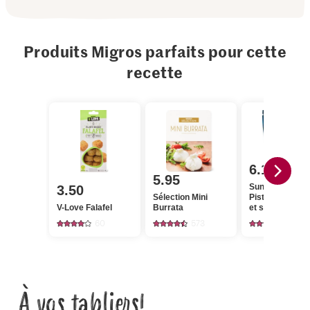
Produits Migros parfaits pour cette
recette
6.10
5.95
Sun Queen Apé
3.50
Sélection Mini
Pistaches grill
V-Love Falafel
Burrata
et salées
60
573
123
À vos tabliers!