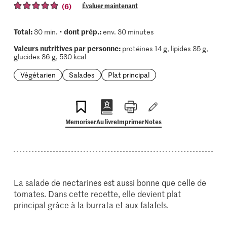
(6)
Évaluer maintenant
Total:
dont prép.:
30 min. •
env. 30 minutes
Valeurs nutritives par personne:
protéines 14 g, lipides 35 g,
glucides 36 g, 530 kcal
Végétarien
Salades
Plat principal
Memoriser
Au livre
Imprimer
Notes
La salade de nectarines est aussi bonne que celle de
tomates. Dans cette recette, elle devient plat
principal grâce à la burrata et aux falafels.