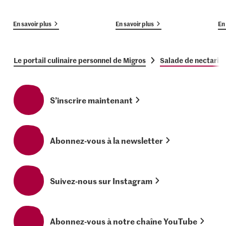
En savoir plus
En savoir plus
En 
Le portail culinaire personnel de Migros
Salade de nectarine
S’inscrire maintenant
Abonnez-vous à la newsletter
Suivez-nous sur Instagram
Abonnez-vous à notre chaîne YouTube