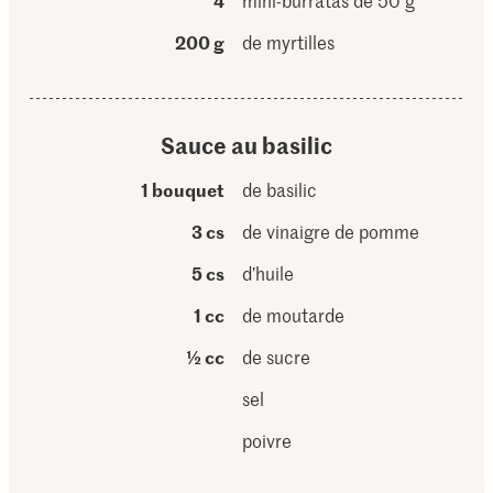
4
mini-burratas de 50 g
200 g
de myrtilles
Sauce au basilic
1 bouquet
de basilic
3 cs
de vinaigre de pomme
5 cs
d’huile
1 cc
de moutarde
½ cc
de sucre
sel
poivre