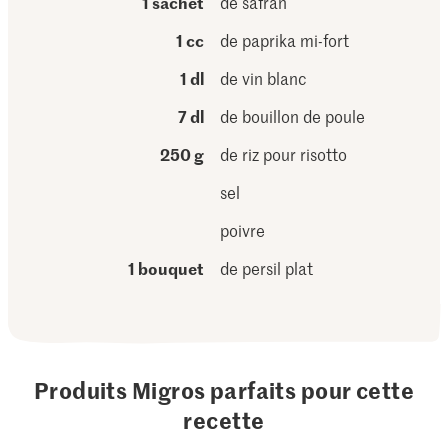
1 sachet
de safran
1 cc
de paprika mi-fort
1 dl
de vin blanc
7 dl
de bouillon de poule
250 g
de riz pour risotto
sel
poivre
1 bouquet
de persil plat
Produits Migros parfaits pour cette
recette