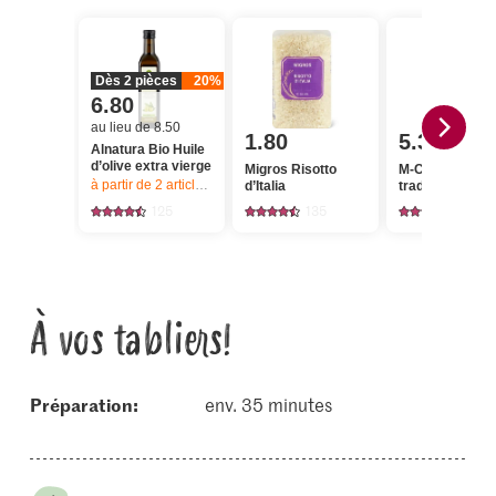
Dès 2 pièces
20%
6.80
au lieu de 8.50
1.80
5.30
Alnatura Bio Huile
d’olive extra vierge
Migros Risotto
M-Classic Chor
à partir de 2
articles,
Offre valable du 6.8 au 12.8.2026, jusqu’à épu
d’Italia
traditionnel
125
135
23
À vos tabliers!
Préparation:
env. 35 minutes