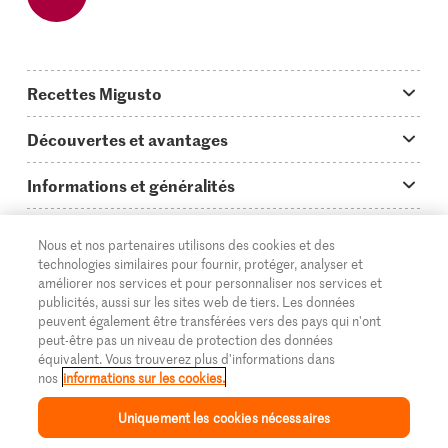
Recettes Migusto
App Migusto
Découvertes et avantages
Idées de menus
Trucs & astuces
Informations et généralités
Plats principaux
On en parle...
Questions concernant Migusto
Découvrir
Nous et nos partenaires utilisons des cookies et des
Simple & vite prêt
Tutoriels
Cuisiner avec Migusto
Supermarché
technologies similaires pour fournir, protéger, analyser et
améliorer nos services et pour personnaliser nos services et
Apéritif
FR
Glossaire des ingrédients
DE
IT
Service clientèle & contact
publicités, aussi sur les sites web de tiers. Les données
Migros Online
peuvent également être transférées vers des pays qui n'ont
Préparations au four
Login Migusto
peut-être pas un niveau de protection des données
Publicité
À propos de Migros
équivalent. Vous trouverez plus d'informations dans
Enfants & famille
nos
informations sur les cookies.
Magazine Migusto
Impressum
Magasins
© 2026 La Fédération des coopératives Migros
Uniquement les cookies nécessaires
Toutes les recettes
Concours
Mentions légales
Cumulus