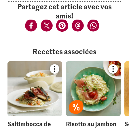
Partagez cet article avec vos
amis!
Recettes associées
Bookmark
Bookmar
recipe
recipe
or
or
add
add
it
it
to
to
your
your
collections.
collection
Saltimbocca de
Risotto au jambon
S