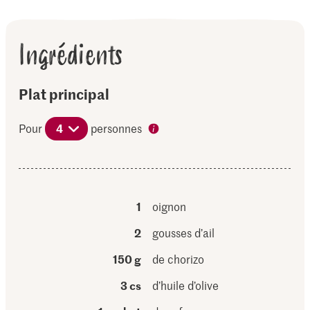
Ingrédients
Plat principal
Pour
4
personnes
1
oignon
2
gousses d’ail
150 g
de chorizo
3 cs
d’huile d’olive