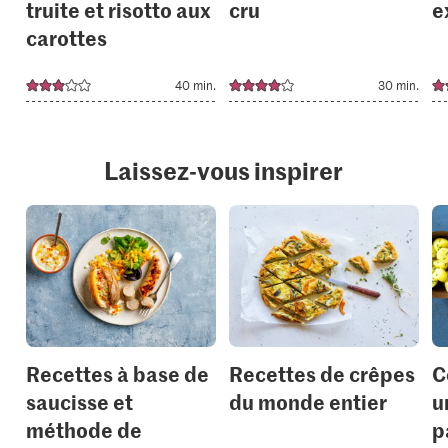
truite et risotto aux
cru
e
carottes
40 min.
30 min.
Laissez-vous inspirer
Recettes à base de
Recettes de crêpes
C
saucisse et
du monde entier
u
méthode de
p