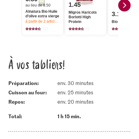
1.45
au lieu de 8.50
Alnatura Bio Huile
Migros Haricots
3.10
d’olive extra vierge
Borlotti High
à partir de 2
articles,
Offre valable du 6.8 au 12.8.2026, jusqu’à épu
Protein
Bio Millet
125
15
90
À vos tabliers!
Préparation:
env. 30 minutes
cuisson au four:
env. 25 minutes
repos:
env. 20 minutes
Total:
1 h 15 min.