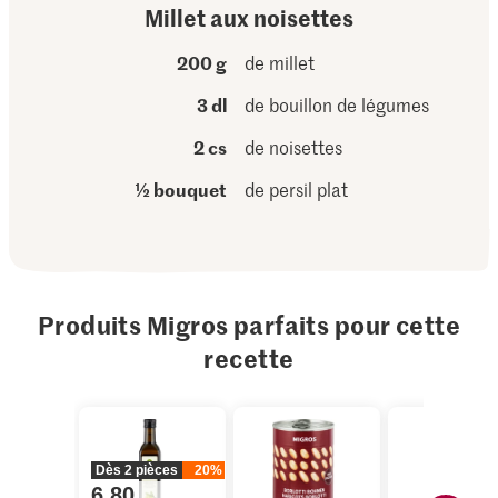
Millet aux noisettes
200 g
de millet
3 dl
de bouillon de légumes
2 cs
de noisettes
½ bouquet
de persil plat
Produits Migros parfaits pour cette
recette
Dès 2 pièces
20%
6.80