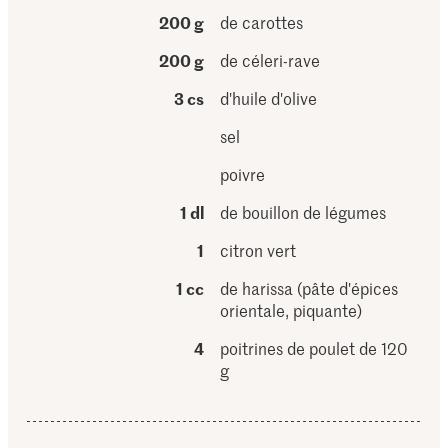
200 g
de carottes
200 g
de céleri-rave
3 cs
d'huile d'olive
sel
poivre
1 dl
de bouillon de légumes
1
citron vert
1 cc
de harissa (pâte d'épices
orientale, piquante)
4
poitrines de poulet de 120
g