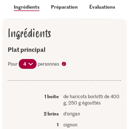
Ingrédients
Préparation
Évaluations
Ingrédients
Plat principal
Pour
4
personnes
1 boîte
de haricots borlotti de 400
g, 250 g égouttés
2 brins
d'origan
1
oignon