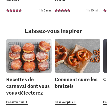
1 h 5 min.
1 h 10 min.
Laissez-vous inspirer
Recettes de
Comment cuire les
C
carnaval dont vous
bretzels
vous délecterez
En savoir plus
En savoir plus
En 