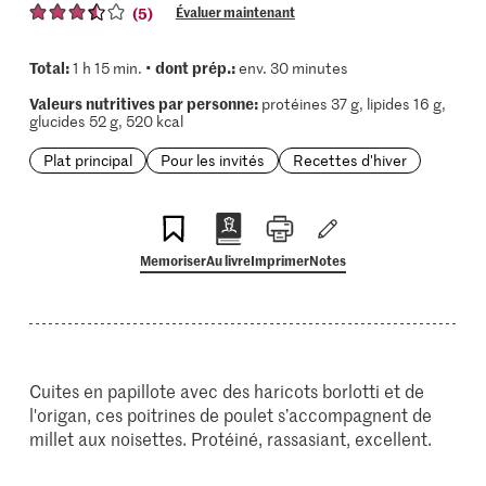
(5)
Évaluer maintenant
Total:
dont prép.:
1 h 15 min. •
env. 30 minutes
Valeurs nutritives par personne:
protéines 37 g, lipides 16 g,
glucides 52 g, 520 kcal
Plat principal
Pour les invités
Recettes d'hiver
Memoriser
Au livre
Imprimer
Notes
Cuites en papillote avec des haricots borlotti et de
l'origan, ces poitrines de poulet s’accompagnent de
millet aux noisettes. Protéiné, rassasiant, excellent.