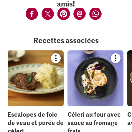
amis!
Recettes associées
Bookmark
Bookmar
recipe
recipe
or
or
add
add
it
it
to
to
your
your
collections.
collection
Escalopes de foie
Céleri au four avec
C
de veau et purée de
sauce au fromage
a
céleri
frais