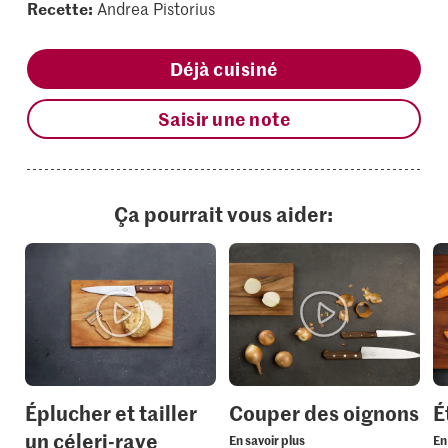
Recette:
Andrea Pistorius
Déjà cuisiné
Saisir une note
Ça pourrait vous aider:
Éplucher et tailler
Couper des oignons
É
un céleri-rave
En savoir plus
En