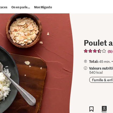
tuces
On en parle…
Mon Migusto
Poulet a
(5)
Total:
45 min. 
Valeurs nutrit
540 kcal
Famille & en