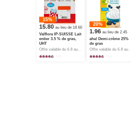
15%
20%
15.80
au lieu de 18.60
1.96
au lieu de 2.45
Valflora IP-SUISSE Lait
entier 3.5 % de gras,
aha! Demi-crème 25%
UHT
de gras
Offre valable du 6.8 au 12.8.2026, jusqu’à épuisement du stock.
Offre valable du 6.8 au 12.8.2026, jusqu’à épu
345
786