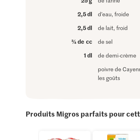
25 g
de farine
2,5 dl
d’eau, froide
2,5 dl
de lait, froid
¾ de cc
de sel
1 dl
de demi-crème
poivre de Cayen
les goûts
Produits Migros parfaits pour cet