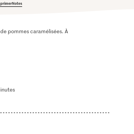
primer
Notes
e de pommes caramélisées. À
inutes