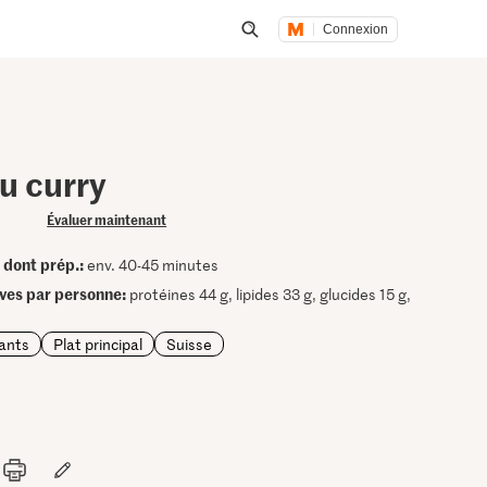
Connexion
Lancer une recherche
u curry
Évaluer maintenant
dont prép.:
•
env. 40-45 minutes
ives par personne:
protéines 44 g, lipides 33 g, glucides 15 g,
fants
Plat principal
Suisse