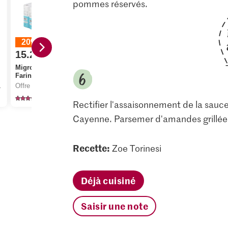
pommes réservés.
Dès 2 pièces
20%
20%
15.20
4.40
au lieu de 19.00
au lieu de 5.50
Migros IP-SUISSE
Alnatura Bio Huile de
1.10
Farine fleur
colza vierge
isement du stock.
Offre valable du 6.8 au 12.8.2026, jusqu’à épuisement du stock.
à partir de 2
articles,
Offre valable du 6.8 au 12.8.2026, jusqu’à épuisement du stock.
M-Classic 
5
77
21
Rectifier l'assaisonnement de la sauce 
Cayenne. Parsemer d'amandes grillées.
Recette:
Zoe Torinesi
Déjà cuisiné
Saisir une note