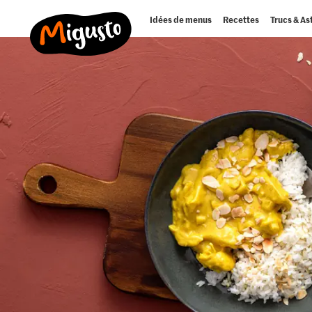
Idées de menus
Recettes
Trucs & As