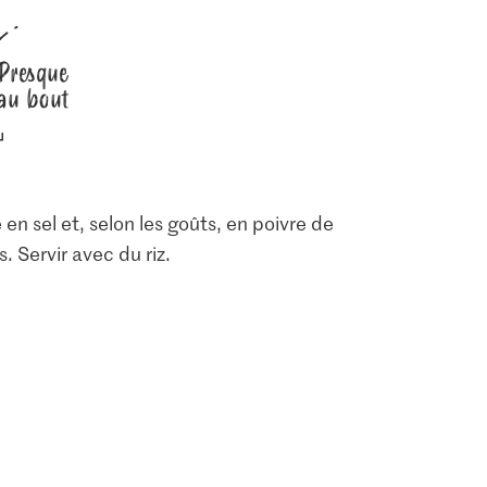
Presque
au bout
2.30
1.60
Migros Sucre brut à
Migros Émincé de
partir de canne à sucre
Curry doux
poulet
gros cristaux
3
674
432
en sel et, selon les goûts, en poivre de
 Servir avec du riz.