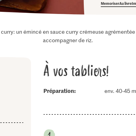
Memoriser
Au livre
Im
u curry: un émincé en sauce curry crémeuse agrémenté
accompagner de riz.
À vos tabliers!
Préparation:
env. 40-45 m