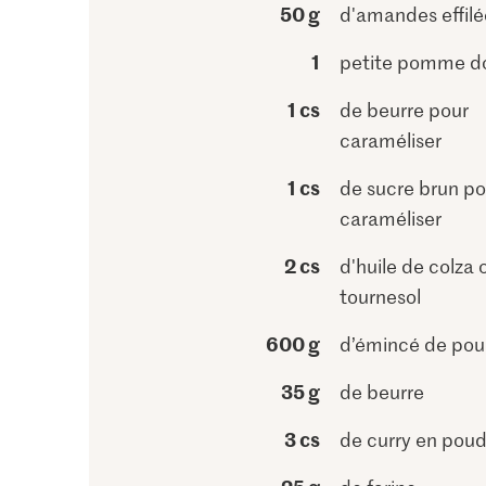
50 g
d'amandes effilé
1
petite pomme d
1 cs
de beurre pour
caraméliser
1 cs
de sucre brun po
caraméliser
2 cs
d'huile de colza 
tournesol
600 g
d’émincé de pou
35 g
de beurre
3 cs
de curry en poud