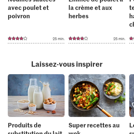
avec poulet et
la crème et aux
t
poivron
herbes
h
c
25 min.
25 min.
Laissez-vous inspirer
Produits de
Super recettes au
L
substitution du lait
wok
s