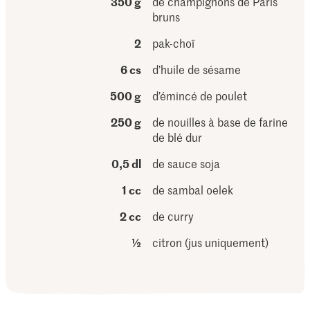
350 g
de champignons de Paris
bruns
2
pak-choï
6 cs
d’huile de sésame
500 g
d’émincé de poulet
250 g
de nouilles à base de farine
de blé dur
0,5 dl
de sauce soja
1 cc
de sambal oelek
2 cc
de curry
½
citron (jus uniquement)