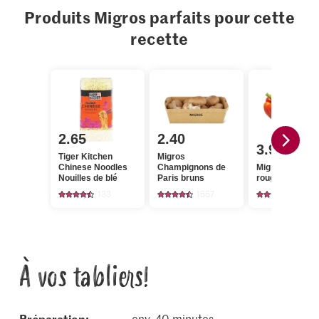
Produits Migros parfaits pour cette
recette
2.65
2.40
3.95
Tiger Kitchen
Migros
Chinese Noodles
Champignons de
Migros Poivron
Nouilles de blé
Paris bruns
rouges
133
1557
1778
À vos tabliers!
Préparation:
env. 40 minutes