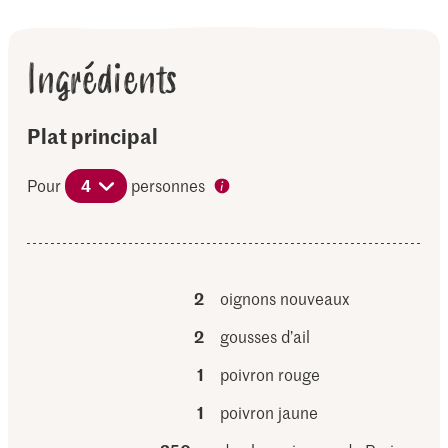
Ingrédients
Plat principal
Pour
4
personnes
2
oignons nouveaux
2
gousses d’ail
1
poivron rouge
1
poivron jaune