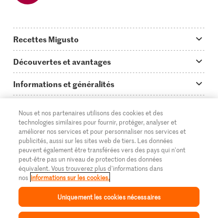
Recettes Migusto
App Migusto
Découvertes et avantages
Idées de menus
Trucs & astuces
Informations et généralités
Plats principaux
On en parle...
Questions concernant Migusto
Découvrir
Nous et nos partenaires utilisons des cookies et des
Simple & vite prêt
Tutoriels
Cuisiner avec Migusto
technologies similaires pour fournir, protéger, analyser et
Supermarché
améliorer nos services et pour personnaliser nos services et
Apéritif
FR
Glossaire des ingrédients
DE
IT
publicités, aussi sur les sites web de tiers. Les données
Service clientèle & contact
Migros Online
peuvent également être transférées vers des pays qui n'ont
Préparations au four
peut-être pas un niveau de protection des données
Login Migusto
Publicité
À propos de Migros
équivalent. Vous trouverez plus d'informations dans
nos
informations sur les cookies.
Enfants & famille
Magazine Migusto
Impressum
Magasins
© 2026 La Fédération des coopératives Migros
Uniquement les cookies nécessaires
Toutes les recettes
Concours
Mentions légales
Cumulus