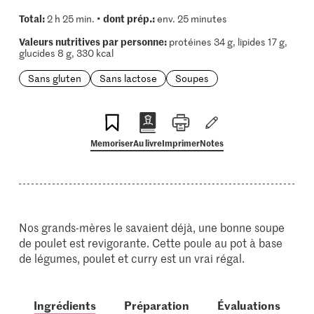
Total:
dont prép.:
2 h 25 min. •
env. 25 minutes
Valeurs nutritives par personne:
protéines 34 g, lipides 17 g,
glucides 8 g, 330 kcal
Sans gluten
Sans lactose
Soupes
Memoriser
Au livre
Imprimer
Notes
Nos grands-mères le savaient déjà, une bonne soupe
de poulet est revigorante. Cette poule au pot à base
de légumes, poulet et curry est un vrai régal.
Ingrédients
Préparation
Évaluations