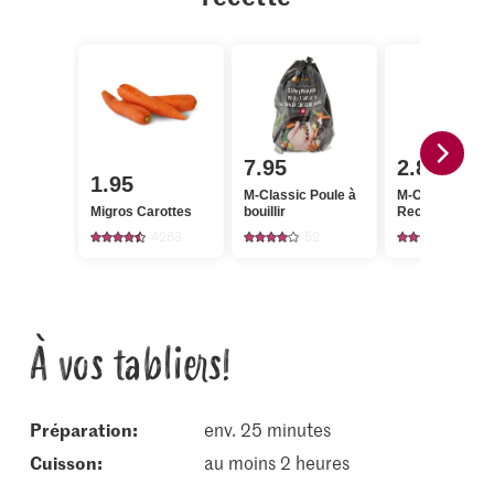
7.95
2.80
1.95
M-Classic Poule à
M-Classic Poiv
Migros Carottes
bouillir
Recharge
4263
52
137
À vos tabliers!
Préparation:
env. 25 minutes
cuisson:
au moins 2 heures