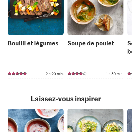
add
add
it
it
to
to
your
your
collections.
collection
Bouilli et légumes
Soupe de poulet
S
b
2 h 20 min.
1 h 50 min.
Laissez-vous inspirer