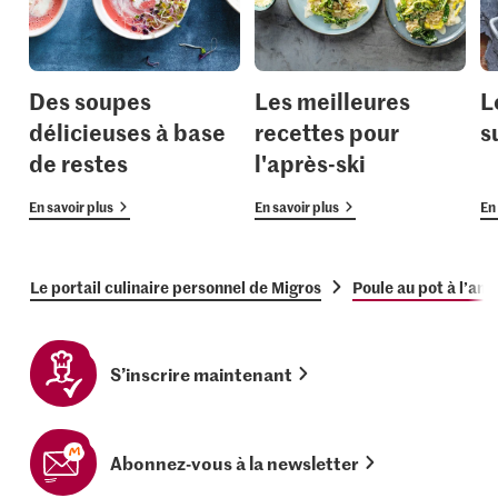
Des soupes
Les meilleures
L
délicieuses à base
recettes pour
s
de restes
l'après-ski
En savoir plus
En savoir plus
En 
Le portail culinaire personnel de Migros
Poule au pot à l’an
S’inscrire maintenant
Abonnez-vous à la newsletter