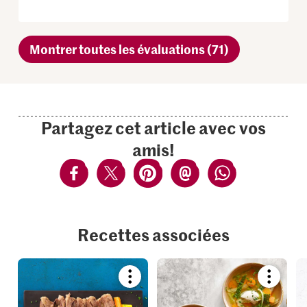
Montrer toutes les évaluations (71)
Partagez cet article avec vos
amis!
Recettes associées
Bookmark
Bookmar
recipe
recipe
or
or