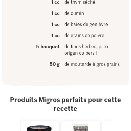
1 cc
de thym séché
1 cc
de cumin
1 cc
de baies de genièvre
1 cc
de grains de poivre
½ bouquet
de fines herbes, p. ex.
origan ou persil
50 g
de moutarde à gros grains
Produits Migros parfaits pour cette
recette