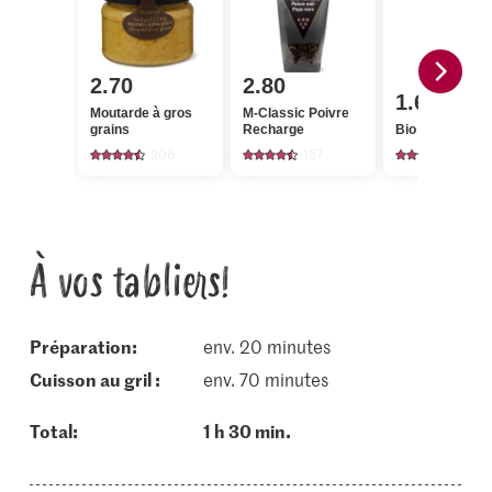
2.70
2.80
1.60
Moutarde à gros
M-Classic Poivre
grains
Recharge
Bio Persil plat
206
137
350
À vos tabliers!
Préparation:
env. 20 minutes
cuisson au gril :
env. 70 minutes
Total:
1 h 30 min.