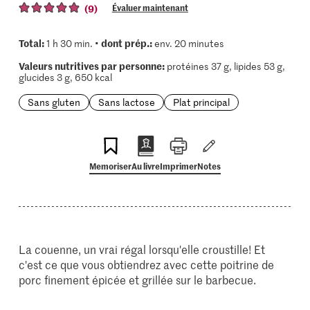
(9)
Évaluer maintenant
Total:
dont prép.:
1 h 30 min. •
env. 20 minutes
Valeurs nutritives par personne:
protéines 37 g, lipides 53 g,
glucides 3 g, 650 kcal
Sans gluten
Sans lactose
Plat principal
Memoriser
Au livre
Imprimer
Notes
La couenne, un vrai régal lorsqu'elle croustille! Et
c'est ce que vous obtiendrez avec cette poitrine de
porc finement épicée et grillée sur le barbecue.