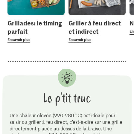
Grillades: le timing
Griller à feu direct
N
parfait
et indirect
En
En savoir plus
En savoir plus
Le p'tit truc
Une chaleur élevée (220-280 °C) est idéale pour
saisir ou griller à feu direct, c’est-à-dire sur une grille
directement placée au-dessus de la braise. Une