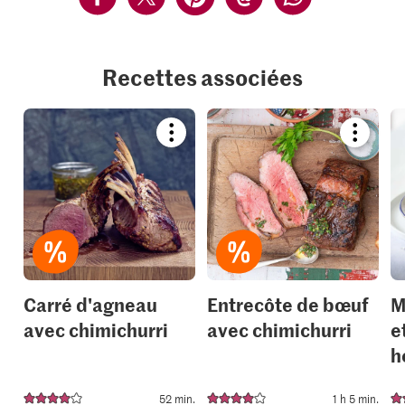
Recettes associées
Bookmark
Bookmar
recipe
recipe
or
or
add
add
it
it
to
to
your
your
collections.
collection
Carré d'agneau
Entrecôte de bœuf
M
avec chimichurri
avec chimichurri
e
h
52 min.
1 h 5 min.