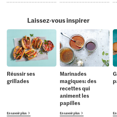
Laissez-vous inspirer
Réussir ses
Marinades
G
grillades
magiques: des
p
recettes qui
animent les
papilles
En savoir plus
En savoir plus
En 