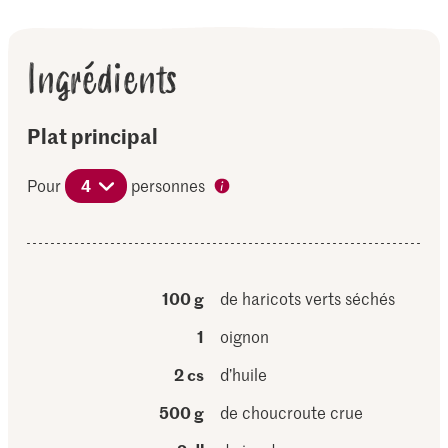
Ingrédients
Plat principal
Pour
4
personnes
100 g
de haricots verts séchés
1
oignon
2 cs
d’huile
500 g
de choucroute crue