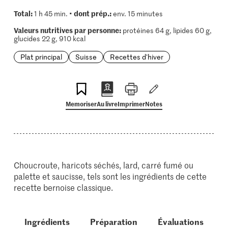
Total:
dont prép.:
1 h 45 min. •
env. 15 minutes
Valeurs nutritives par personne:
protéines 64 g, lipides 60 g,
glucides 22 g, 910 kcal
Plat principal
Suisse
Recettes d'hiver
Memoriser
Au livre
Imprimer
Notes
Choucroute, haricots séchés, lard, carré fumé ou
palette et saucisse, tels sont les ingrédients de cette
recette bernoise classique.
Ingrédients
Préparation
Évaluations