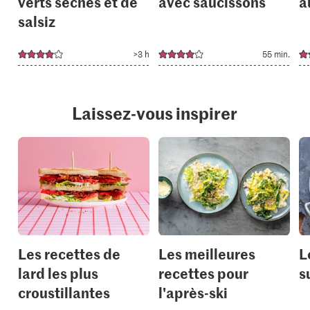
verts séchés et de
avec saucissons
a
salsiz
>3 h
55 min.
Laissez-vous inspirer
Les recettes de
Les meilleures
L
lard les plus
recettes pour
s
croustillantes
l'après-ski