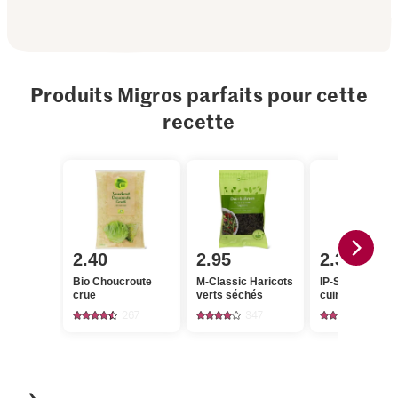
Produits Migros parfaits pour cette
recette
2.40
2.95
2.35
Bio Choucroute
M-Classic Haricots
IP-SUISSE Lard
crue
verts séchés
cuire
267
347
270