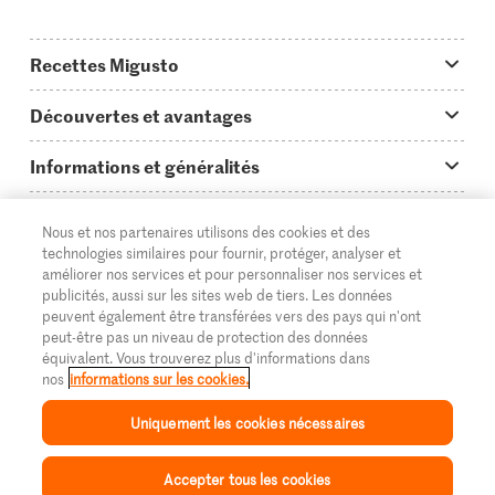
Recettes Migusto
App Migusto
Découvertes et avantages
Idées de menus
Trucs & astuces
Informations et généralités
Plats principaux
On en parle...
Questions concernant Migusto
Découvrir
Nous et nos partenaires utilisons des cookies et des
Simple & vite prêt
Tutoriels
Cuisiner avec Migusto
Supermarché
technologies similaires pour fournir, protéger, analyser et
améliorer nos services et pour personnaliser nos services et
Apéritif
FR
Glossaire des ingrédients
DE
IT
Service clientèle & contact
publicités, aussi sur les sites web de tiers. Les données
Migros Online
peuvent également être transférées vers des pays qui n'ont
Préparations au four
Login Migusto
peut-être pas un niveau de protection des données
Publicité
À propos de Migros
équivalent. Vous trouverez plus d'informations dans
Enfants & famille
nos
informations sur les cookies.
Magazine Migusto
Impressum
Magasins
© 2026 La Fédération des coopératives Migros
Uniquement les cookies nécessaires
Toutes les recettes
Concours
Mentions légales
Cumulus
Accepter tous les cookies
Protection des données
Migros Magazine
Inspiration
Collection
Recettes
Mon Migusto
Menu