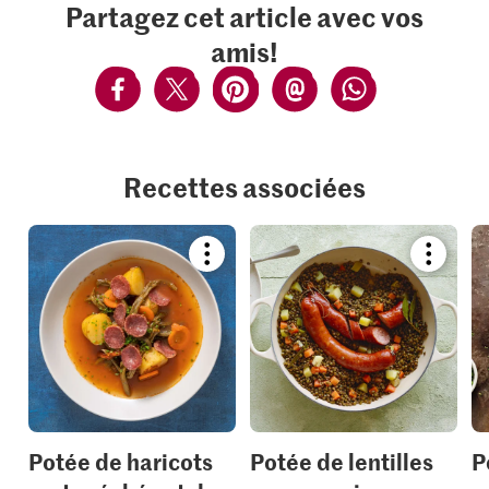
Partagez cet article avec vos
amis!
Recettes associées
Bookmark
Bookmar
recipe
recipe
or
or
add
add
it
it
to
to
your
your
collections.
collection
Potée de haricots
Potée de lentilles
P