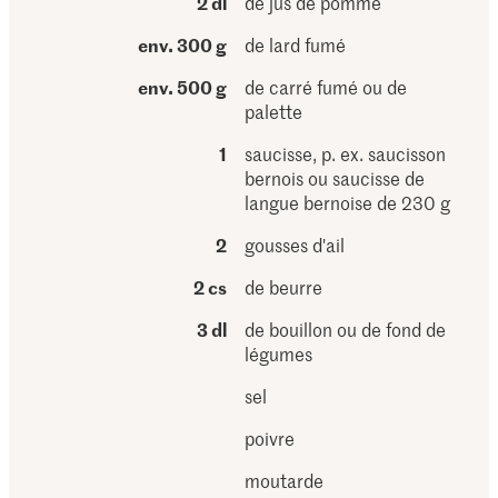
2 dl
de jus de pomme
env. 300 g
de lard fumé
env. 500 g
de carré fumé ou de
palette
1
saucisse, p. ex. saucisson
bernois ou saucisse de
langue bernoise de 230 g
2
gousses d'ail
2 cs
de beurre
3 dl
de bouillon ou de fond de
légumes
sel
poivre
moutarde