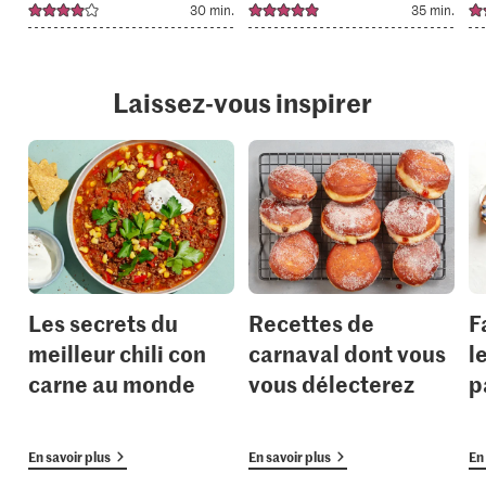
30 min.
35 min.
Laissez-vous inspirer
Les secrets du
Recettes de
F
meilleur chili con
carnaval dont vous
l
carne au monde
vous délecterez
p
En savoir plus
En savoir plus
En 