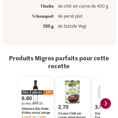
1 boîte
de chili sin carne de 430 g
½ bouquet
de persil plat
120 g
de tzatziki Vegi
Produits Migros parfaits pour cette
recette
Dès 2 pièces
20%
6.80
au lieu de 8.50
2.70
3.50
Alnatura Bio Huile
d’olive extra vierge
V-Love Chili sin
Anna's Best
à partir de 2
articles,
Offre valable du 6.8 au 12.8.2026, jusqu’à épu
carne plant-based
Tzatziki Grec