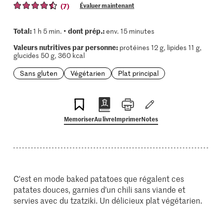
(7)
Évaluer maintenant
Total:
dont prép.:
1 h 5 min. •
env. 15 minutes
Valeurs nutritives par personne:
protéines 12 g, lipides 11 g,
glucides 50 g, 360 kcal
Sans gluten
Végétarien
Plat principal
Memoriser
Au livre
Imprimer
Notes
C'est en mode baked patatoes que régalent ces
patates douces, garnies d'un chili sans viande et
servies avec du tzatziki. Un délicieux plat végétarien.