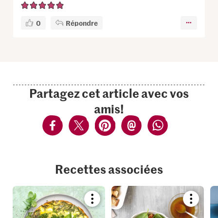
0
Répondre
Partagez cet article avec vos
amis!
Recettes associées
Bookmark
Bookmar
recipe
recipe
or
or