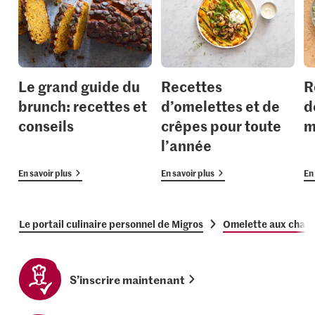
Le grand guide du
Recettes
R
brunch: recettes et
d’omelettes et de
d
conseils
crêpes pour toute
m
l’année
En savoir plus
En savoir plus
En 
Le portail culinaire personnel de Migros
Omelette aux cham
S’inscrire maintenant