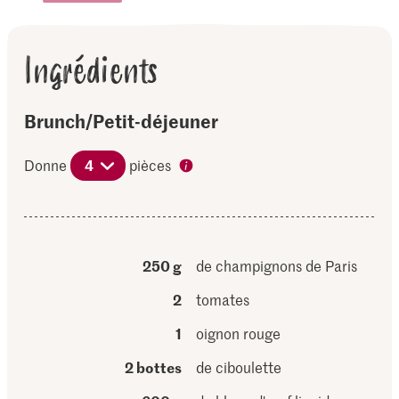
Ingrédients
Brunch/Petit-déjeuner
Donne
4
pièces
250 g
de champignons de Paris
2
tomates
1
oignon rouge
2 bottes
de ciboulette