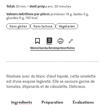
Total:
dont prép.:
30 min. •
env. 30 minutes
Valeurs nutritives par pièce:
protéines 19 g, lipides 5 g,
glucides 6 g, 150 kcal
Sans gluten
Sans lactose
Végétarien
Memoriser
Au livre
Imprimer
Notes
Réalisée avec du blanc d'œuf liquide, cette omelette
est d'une exquise légèreté. Elle se savoure garnie de
tomates, d’épinards et de ciboulette. Délicieux.
Ingrédients
Préparation
Évaluations