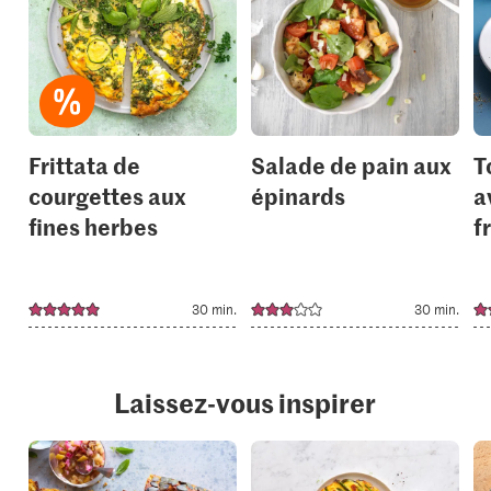
add
add
it
it
to
to
your
your
collections.
collection
Frittata de
Salade de pain aux
T
courgettes aux
épinards
a
fines herbes
f
30 min.
30 min.
Laissez-vous inspirer