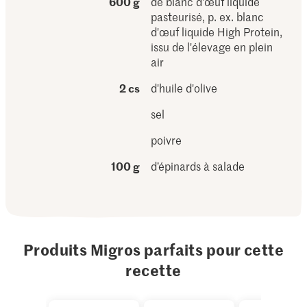
600 g
de blanc d'œuf liquide
pasteurisé, p. ex. blanc
d'œuf liquide High Protein,
issu de l'élevage en plein
air
2 cs
d'huile d'olive
sel
poivre
100 g
d’épinards à salade
Produits Migros parfaits pour cette
recette