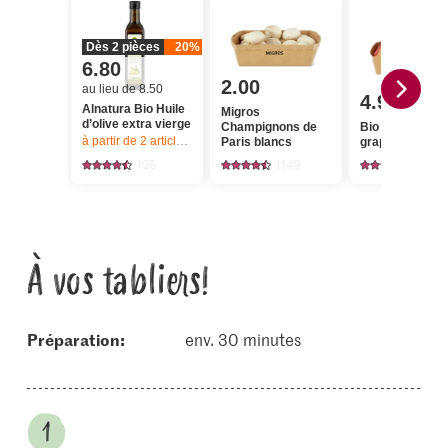
Dès 2 pièces
20%
6.80
2.00
au lieu de 8.50
4.95
Alnatura Bio Huile
Migros
d’olive extra vierge
Champignons de
Bio Tomates en
à partir de 2
articles,
Offre valable du 6.8 au 12.8.2026, jusqu’à épu
Paris blancs
grappes
125
1149
186
À vos tabliers!
Préparation:
env. 30 minutes