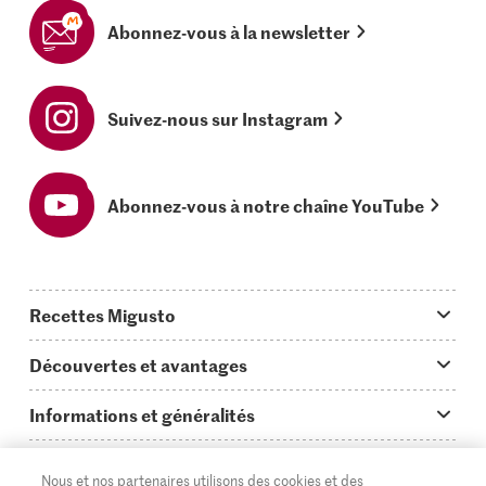
Abonnez-vous à la newsletter
Suivez-nous sur Instagram
Abonnez-vous à notre chaîne YouTube
Recettes Migusto
App Migusto
Découvertes et avantages
Idées de menus
Trucs & astuces
Informations et généralités
Plats principaux
On en parle...
Questions concernant Migusto
Découvrir
Nous et nos partenaires utilisons des cookies et des