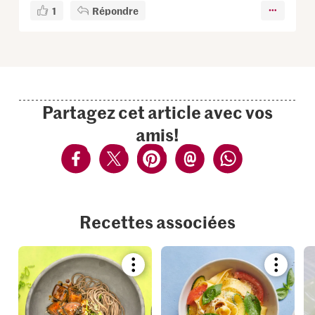
1
Répondre
Partagez cet article avec vos
amis!
Recettes associées
Bookmark
Bookmar
recipe
recipe
or
or
add
add
it
it