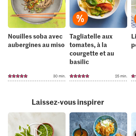
to
to
your
your
collections.
collection
Nouilles soba avec
Tagliatelle aux
L
aubergines au miso
tomates, à la
p
courgette et au
basilic
30 min.
25 min.
Laissez-vous inspirer