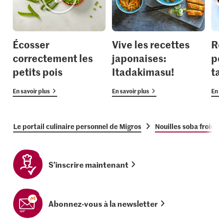
Écosser
Vive les recettes
R
correctement les
japonaises:
p
petits pois
Itadakimasu!
t
En savoir plus
En savoir plus
En 
Le portail culinaire personnel de Migros
Nouilles soba froid
S’inscrire maintenant
Abonnez-vous à la newsletter