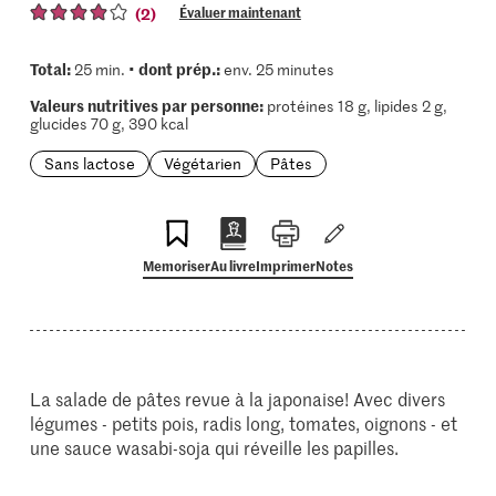
(2)
Évaluer maintenant
Total:
dont prép.:
25 min. •
env. 25 minutes
Valeurs nutritives par personne:
protéines 18 g, lipides 2 g,
glucides 70 g, 390 kcal
Sans lactose
Végétarien
Pâtes
Memoriser
Au livre
Imprimer
Notes
La salade de pâtes revue à la japonaise! Avec divers
légumes - petits pois, radis long, tomates, oignons - et
une sauce wasabi-soja qui réveille les papilles.