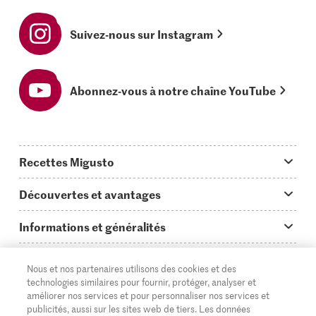
Suivez-nous sur Instagram
Abonnez-vous à notre chaîne YouTube
Recettes Migusto
App Migusto
Découvertes et avantages
Idées de menus
Trucs & astuces
Informations et généralités
Plats principaux
On en parle...
Questions concernant Migusto
Découvrir
Nous et nos partenaires utilisons des cookies et des
Simple & vite prêt
Tutoriels
Cuisiner avec Migusto
technologies similaires pour fournir, protéger, analyser et
Supermarché
améliorer nos services et pour personnaliser nos services et
Apéritif
FR
Glossaire des ingrédients
DE
IT
publicités, aussi sur les sites web de tiers. Les données
Service clientèle & contact
Migros Online