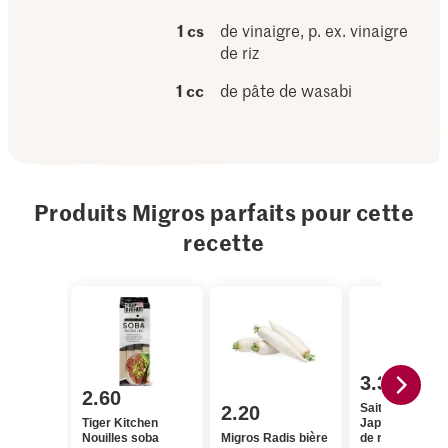
1 cs
de vinaigre, p. ex. vinaigre
de riz
1 cc
de pâte de wasabi
Produits Migros parfaits pour cette
recette
3.35
2.60
Saitaku Simply
2.20
Tiger Kitchen
Japanese Vinai
Nouilles soba
Migros Radis bière
de riz sucré