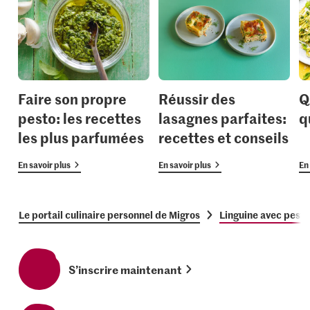
Faire son propre
Réussir des
Q
pesto: les recettes
lasagnes parfaites:
q
les plus parfumées
recettes et conseils
En savoir plus
En savoir plus
En 
Le portail culinaire personnel de Migros
Linguine avec pesto
S’inscrire maintenant