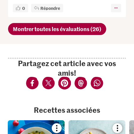
0
Répondre
Montrer toutes les évaluations (26)
Partagez cet article avec vos
amis!
Recettes associées
Bookmark
Bookmar