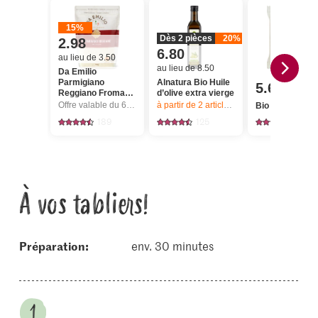
15%
Dès 2 pièces
20%
2.98
6.80
au lieu de 3.50
au lieu de 8.50
Da Emilio
Parmigiano
Alnatura Bio Huile
5.60
Reggiano Fromage
d’olive extra vierge
râpé
Offre valable du 6.8 au 12.8.2026, jusqu’à épuisement du stock.
à partir de 2
articles,
Offre valable du 6.8
Bio Pignons
189
125
167
À vos tabliers!
Préparation:
env. 30 minutes