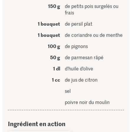
150 g
de petits pois surgelés ou
frais
1 bouquet
de persil plat
1 bouquet
de coriandre ou de menthe
100 g
de pignons
50 g
de parmesan râpé
1 dl
d’huile d’olive
1 cc
de jus de citron
sel
poivre noir du moulin
Ingrédient en action