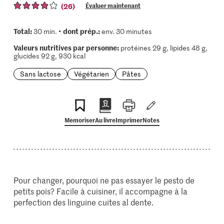
(26)
Évaluer maintenant
Total:
dont prép.:
30 min. •
env. 30 minutes
Valeurs nutritives par personne:
protéines 29 g, lipides 48 g,
glucides 92 g, 930 kcal
Sans lactose
Végétarien
Pâtes
Memoriser
Au livre
Imprimer
Notes
Pour changer, pourquoi ne pas essayer le pesto de
petits pois? Facile à cuisiner, il accompagne à la
perfection des linguine cuites al dente.