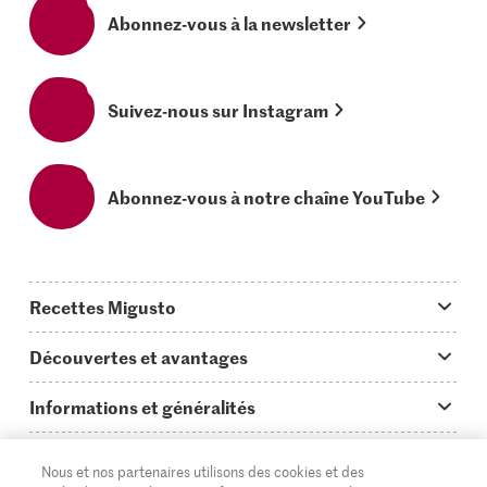
Abonnez-vous à la newsletter
Suivez-nous sur Instagram
Abonnez-vous à notre chaîne YouTube
Recettes Migusto
App Migusto
Découvertes et avantages
Idées de menus
Trucs & astuces
Informations et généralités
Plats principaux
On en parle...
Questions concernant Migusto
Découvrir
Nous et nos partenaires utilisons des cookies et des
Simple & vite prêt
Tutoriels