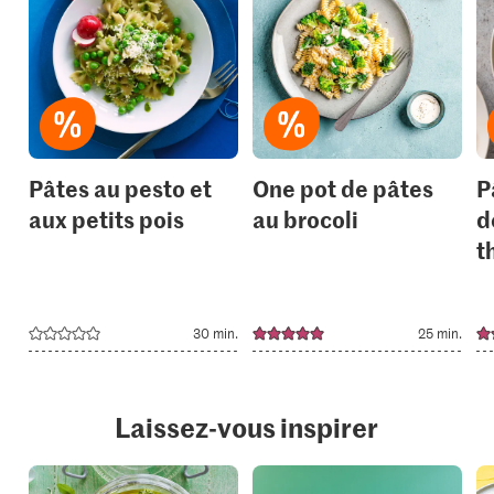
recipe
recipe
or
or
add
add
it
it
to
to
your
your
collections.
collection
Pâtes au pesto et
One pot de pâtes
P
aux petits pois
au brocoli
d
t
30 min.
25 min.
Laissez-vous inspirer