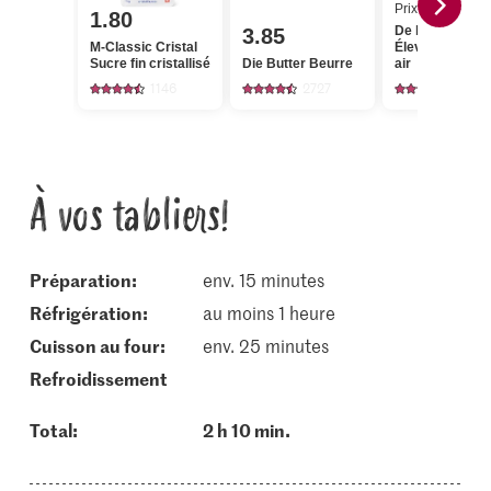
Prix du jour
1.80
De la région Œ
3.85
M-Classic Cristal
Élevage en plei
Sucre fin cristallisé
Die Butter Beurre
air
1146
2727
752
À vos tabliers!
Préparation:
env. 15 minutes
réfrigération:
au moins 1 heure
cuisson au four:
env. 25 minutes
refroidissement
Total:
2 h 10 min.