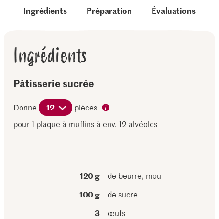
Ingrédients
Préparation
Évaluations
Ingrédients
Pâtisserie sucrée
Donne
12
pièces
pour 1 plaque à muffins à env. 12 alvéoles
120 g
de beurre, mou
100 g
de sucre
3
œufs