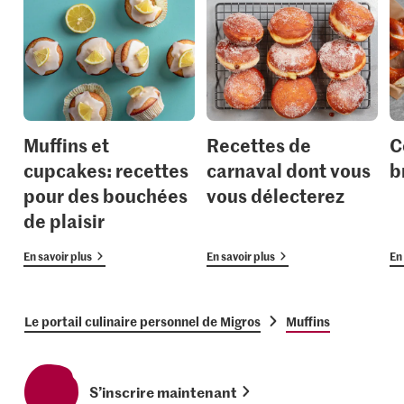
Muffins et
Recettes de
C
cupcakes: recettes
carnaval dont vous
b
pour des bouchées
vous délecterez
de plaisir
En savoir plus
En savoir plus
En 
Le portail culinaire personnel de Migros
Muffins
S’inscrire maintenant