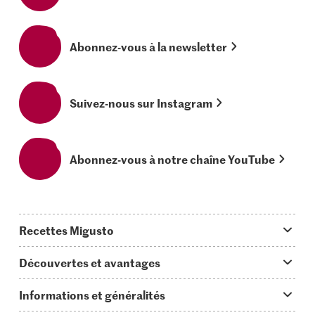
Abonnez-vous à la newsletter
Suivez-nous sur Instagram
Abonnez-vous à notre chaîne YouTube
Recettes Migusto
App Migusto
Découvertes et avantages
Idées de menus
Trucs & astuces
Informations et généralités
Plats principaux