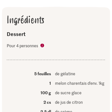
Ingrédients
Dessert
Pour 4 personnes
5 feuilles
de gélatine
1
melon charentais d’env. 1kg
100 g
de sucre glace
2 cs
de jus de citron
2,5 dl
de crème