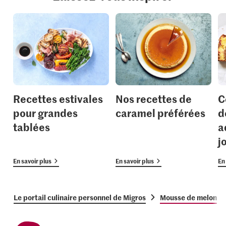
Recettes estivales
Nos recettes de
C
pour grandes
caramel préférées
d
tablées
a
j
En savoir plus
En savoir plus
En 
Le portail culinaire personnel de Migros
Mousse de melon