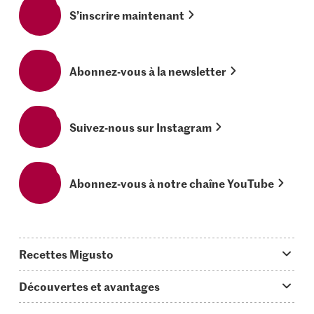
S’inscrire maintenant
Abonnez-vous à la newsletter
Suivez-nous sur Instagram
Abonnez-vous à notre chaîne YouTube
Recettes Migusto
App Migusto
Découvertes et avantages
Idées de menus
Trucs & astuces