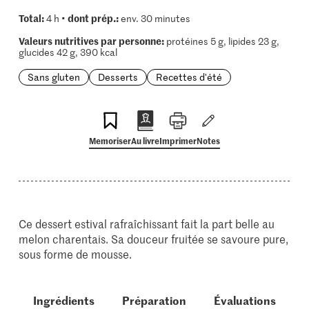
Total:
dont prép.:
4 h •
env. 30 minutes
Valeurs nutritives par personne:
protéines 5 g, lipides 23 g,
glucides 42 g, 390 kcal
Sans gluten
Desserts
Recettes d'été
Memoriser
Au livre
Imprimer
Notes
Ce dessert estival rafraîchissant fait la part belle au
melon charentais. Sa douceur fruitée se savoure pure,
sous forme de mousse.
Ingrédients
Préparation
Évaluations