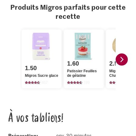
Produits Migros parfaits pour cette
recette
1.60
2.50
1.50
Patissier Feuilles
Migros Melons
Migros Sucre glace
de gélatine
Charentais
657
199
2075
À vos tabliers!
Préparation:
env. 30 minutes