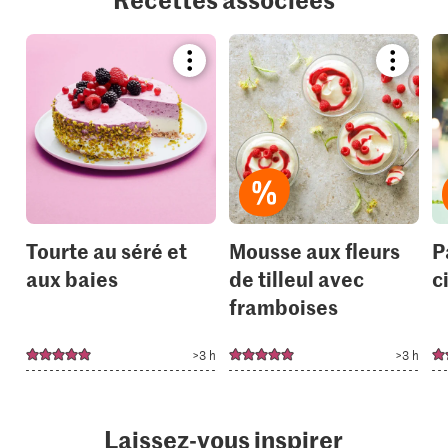
Bookmark
Bookmar
recipe
recipe
or
or
add
add
it
it
to
to
your
your
collections.
collection
Tourte au séré et
Mousse aux fleurs
P
aux baies
de tilleul avec
c
framboises
>3 h
>3 h
Laissez-vous inspirer