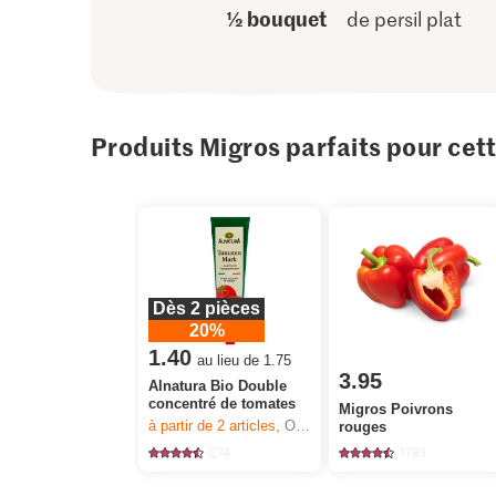
½ bouquet
de persil plat
Produits Migros parfaits pour cet
Dès 2 pièces
20%
1.40
au lieu de 1.75
3.95
Alnatura Bio Double
concentré de tomates
Migros Poivrons
à partir de 2
articles,
Offre valable du 6.8 au 12.8.2026, jusqu’à épuisement du stock.
rouges
274
1781