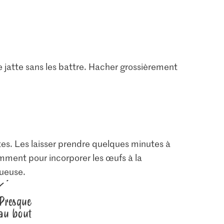
 jatte sans les battre. Hacher grossièrement
es. Les laisser prendre quelques minutes à
ment pour incorporer les œufs à la
tueuse.
IP-SUISSE
3.85
1.60
e fin
Die Butter Beurre
Bio Persil plat
Presque
46
2727
350
au bout