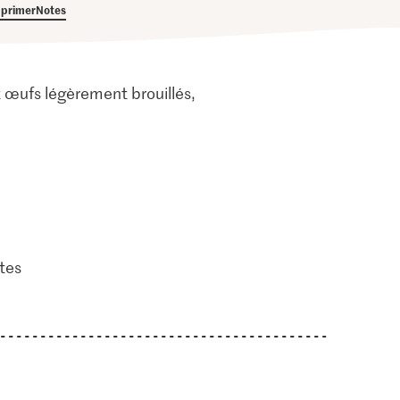
primer
Notes
 œufs légèrement brouillés,
tes