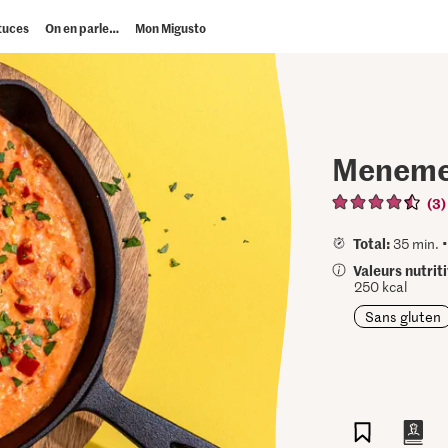
tuces
On en parle…
Mon Migusto
Menem
(3)
Total:
35 min. 
Valeurs nutrit
250 kcal
Sans gluten