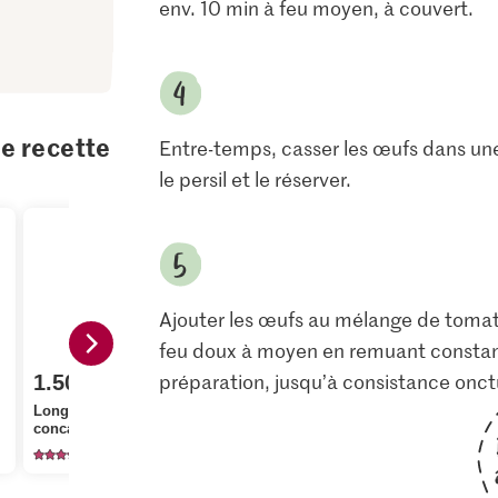
env. 10 min à feu moyen, à couvert.
te recette
Entre-temps, casser les œufs dans une
le persil et le réserver.
Ajouter les œufs au mélange de tomat
feu doux à moyen en remuant constam
1.80
Prix du jour
préparation, jusqu’à consistance onc
1.50
IP-SUISSE De la région
M-Classic 
Longobardi Tomates
Œufs Élevage en plein
Cristal Sucr
concassées
air
cristallisé
627
751
11