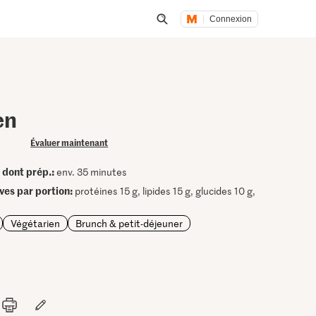
Connexion
Lancer une recherche
en
Évaluer maintenant
dont prép.:
•
env. 35 minutes
ives par portion:
protéines 15 g, lipides 15 g, glucides 10 g,
Végétarien
Brunch & petit-déjeuner