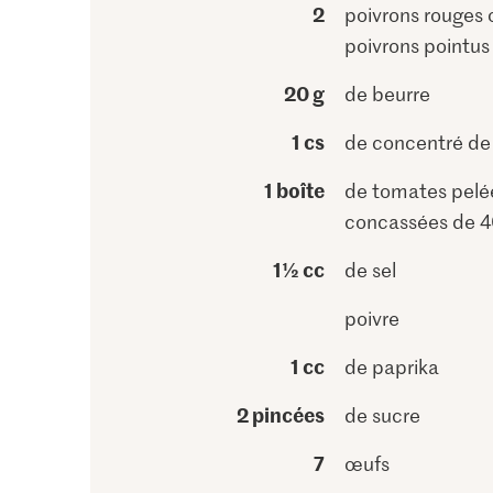
2
poivrons rouges 
poivrons pointus
20 g
de beurre
1 cs
de concentré de
1 boîte
de tomates pelé
concassées de 4
1½ cc
de sel
poivre
1 cc
de paprika
2 pincées
de sucre
7
œufs