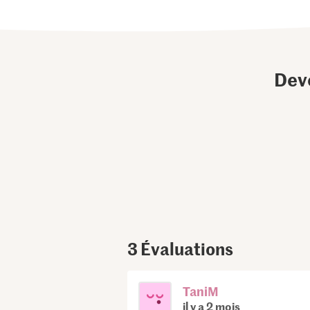
Dev
3
Évaluations
TaniM
il y a 2 mois