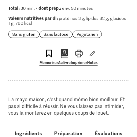
Total:
dont prép.:
30 min. •
env. 30 minutes
Valeurs nutritives par dl:
protéines 3 g, lipides 82 g, glucides
1 g, 760 kcal
Sans gluten
Sans lactose
Végétarien
Memoriser
Au livre
Imprimer
Notes
La mayo maison, c'est quand même bien meilleur. Et
pas si difficile à réussir. Ne vous laissez pas intimider,
vous la monterez en quelques coups de fouet.
Ingrédients
Préparation
Évaluations