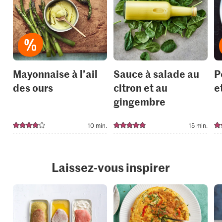
add
add
it
it
to
to
your
your
collections.
collection
Mayonnaise à l’ail
Sauce à salade au
P
des ours
citron et au
e
gingembre
10 min.
15 min.
Laissez-vous inspirer