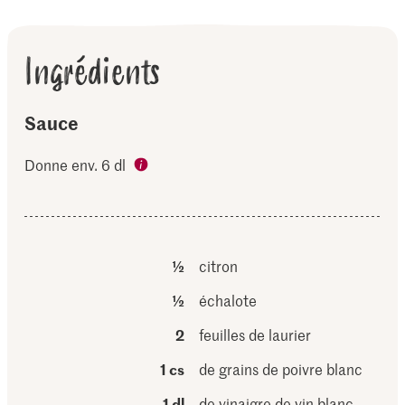
Ingrédients
Sauce
Donne env. 6 dl
½
citron
½
échalote
2
feuilles de laurier
1 cs
de grains de poivre blanc
1 dl
de vinaigre de vin blanc