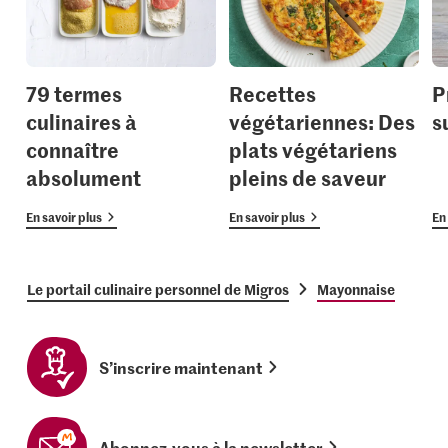
79 termes
Recettes
P
culinaires à
végétariennes: Des
s
connaître
plats végétariens
absolument
pleins de saveur
En savoir plus
En savoir plus
En 
Le portail culinaire personnel de Migros
Mayonnaise
S’inscrire maintenant
Abonnez-vous à la newsletter