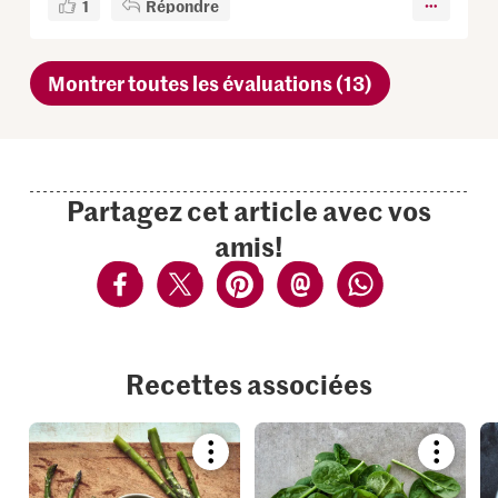
1
Répondre
Montrer toutes les évaluations (13)
Partagez cet article avec vos
amis!
Recettes associées
Bookmark
Bookmar
recipe
recipe
or
or