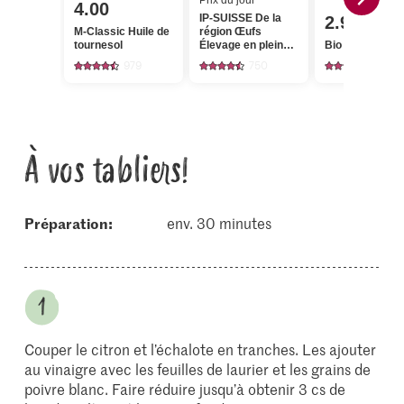
Prix du jour
4.00
IP-SUISSE De la
2.95
M-Classic Huile de
région Œufs
tournesol
Élevage en plein
Bio Citrons
air
979
750
1351
À vos tabliers!
Préparation:
env. 30 minutes
Couper le citron et l’échalote en tranches. Les ajouter
au vinaigre avec les feuilles de laurier et les grains de
poivre blanc. Faire réduire jusqu’à obtenir 3 cs de