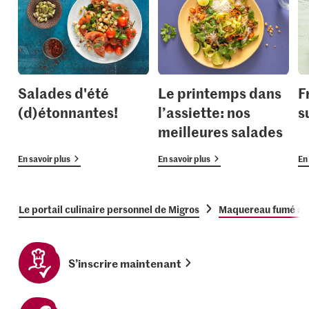
Salades d'été
Le printemps dans
F
(d)étonnantes!
l’assiette: nos
s
meilleures salades
En savoir plus
En savoir plus
En 
Le portail culinaire personnel de Migros
Maquereau fumé ave
S’inscrire maintenant