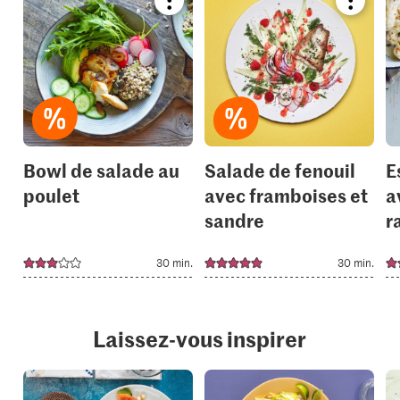
Bookmark
Bookmar
recipe
recipe
or
or
add
add
it
it
to
to
your
your
collections.
collection
Bowl de salade au
Salade de fenouil
E
poulet
avec framboises et
a
sandre
r
30 min.
30 min.
Laissez-vous inspirer