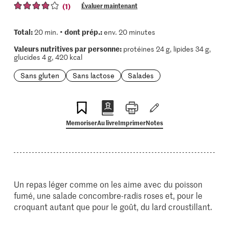
(1)
Évaluer maintenant
Total:
dont prép.:
20 min. •
env. 20 minutes
Valeurs nutritives par personne:
protéines 24 g, lipides 34 g,
glucides 4 g, 420 kcal
Sans gluten
Sans lactose
Salades
Memoriser
Au livre
Imprimer
Notes
Un repas léger comme on les aime avec du poisson
fumé, une salade concombre-radis roses et, pour le
croquant autant que pour le goût, du lard croustillant.