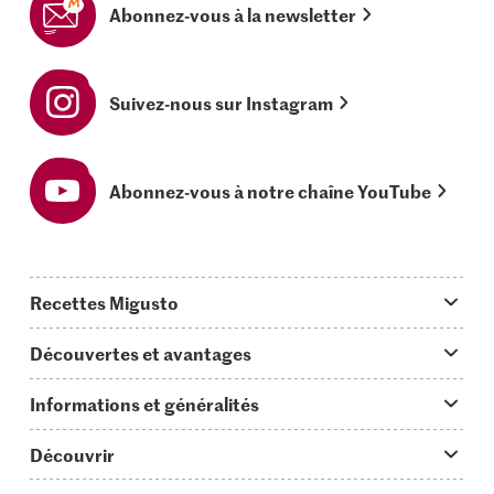
Abonnez-vous à la newsletter
Suivez-nous sur Instagram
Abonnez-vous à notre chaîne YouTube
Recettes Migusto
App Migusto
Découvertes et avantages
Idées de menus
Trucs & astuces
Informations et généralités
Plats principaux
On en parle...
Questions concernant Migusto
Découvrir
Simple & vite prêt
Tutoriels
Cuisiner avec Migusto
Supermarché