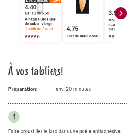
Dès 2 pièces
20%
4.40
3.95
au lieu de 5.50
Alnatura Bio Huile
Moutarde pour
de colza vierge
saucisses
4.75
à partir de 2
articles,
Offre valable du 6.8 au 12.8.2026, jusqu’à épu
blanches
77
65
Filet de maquereau
À vos tabliers!
Préparation:
env. 20 minutes
Faire croustiller le lard dans une poêle antiadhésive.