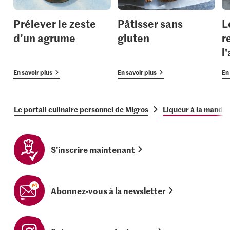
Prélever le zeste
Pâtisser sans
L
d’un agrume
gluten
r
l
En savoir plus
En savoir plus
En 
Le portail culinaire personnel de Migros
Liqueur à la mandar
S’inscrire maintenant
Abonnez-vous à la newsletter