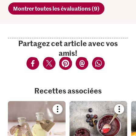
Montrer toutes les évaluations (9)
Partagez cet article avec vos
amis!
Recettes associées
Bookmark
Bookmar
recipe
recipe
or
or
add
add
it
it
to
to