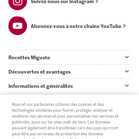
Suivez-nous sur Instagram
Abonnez-vous à notre chaîne YouTube
Recettes Migusto
App Migusto
Découvertes et avantages
Idées de menus
Trucs & astuces
Informations et généralités
Plats principaux
On en parle...
Questions concernant Migusto
Découvrir
Nous et nos partenaires utilisons des cookies et des
Simple & vite prêt
Tutoriels
Cuisiner avec Migusto
technologies similaires pour fournir, protéger, analyser et
Supermarché
améliorer nos services et pour personnaliser nos services et
Apéritif
FR
Glossaire des ingrédients
DE
IT
publicités, aussi sur les sites web de tiers. Les données
Service clientèle & contact
Migros Online
peuvent également être transférées vers des pays qui n'ont
Préparations au four
peut-être pas un niveau de protection des données
Login Migusto
Publicité
À propos de Migros