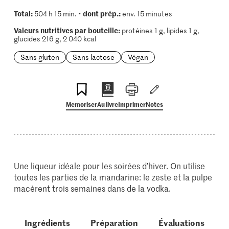
Total:
dont prép.:
504 h 15 min. •
env. 15 minutes
Valeurs nutritives par bouteille:
protéines 1 g, lipides 1 g,
glucides 216 g, 2 040 kcal
Sans gluten
Sans lactose
Végan
Memoriser
Au livre
Imprimer
Notes
Une liqueur idéale pour les soirées d’hiver. On utilise
toutes les parties de la mandarine: le zeste et la pulpe
macèrent trois semaines dans de la vodka.
Ingrédients
Préparation
Évaluations