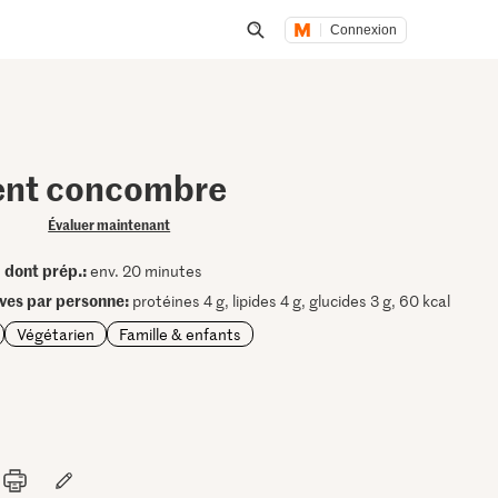
Connexion
Lancer une recherche
ent concombre
Évaluer maintenant
dont prép.:
•
env. 20 minutes
ives par personne:
protéines 4 g, lipides 4 g, glucides 3 g, 60 kcal
Végétarien
Famille & enfants