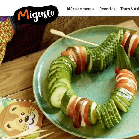
Idées de menus
Recettes
Trucs & As