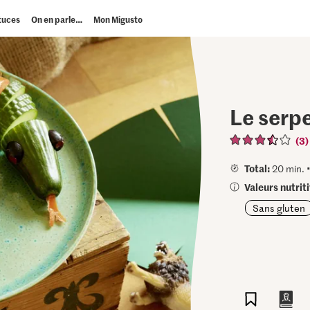
tuces
On en parle…
Mon Migusto
Le serp
(3)
Total:
20 min. 
Valeurs nutrit
Sans gluten