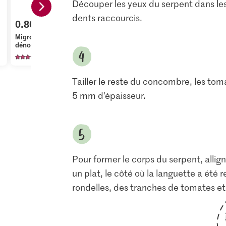
Découper les yeux du serpent dans les ol
dents raccourcis.
0.80
4.95
Migros Olives noires,
Bio Tomates en
dénoyautées
grappes
168
178
Tailler le reste du concombre, les tom
5 mm d’épaisseur.
Pour former le corps du serpent, allig
un plat, le côté où la languette a été r
rondelles, des tranches de tomates et