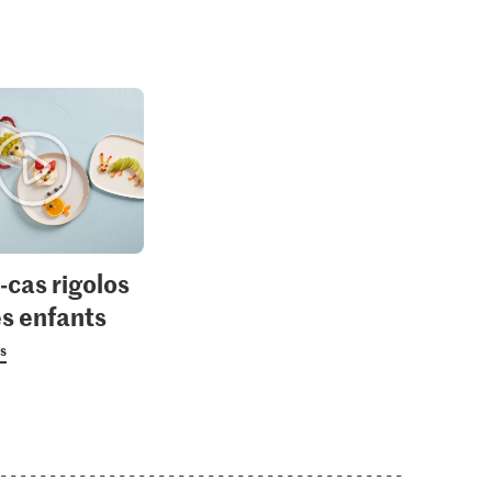
-cas rigolos
es enfants
us