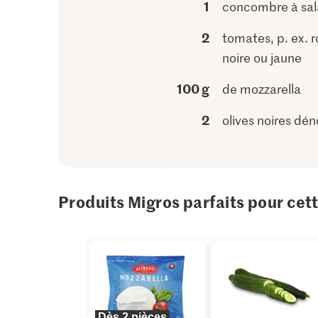
1
concombre à sa
2
tomates, p. ex. 
noire ou jaune
100 g
de mozzarella
2
olives noires dé
Produits Migros parfaits pour cet
Dès 2 pièces