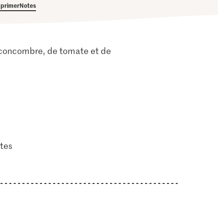
primer
Notes
e concombre, de tomate et de
tes