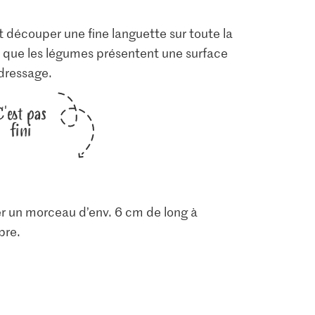
t découper une fine languette sur toute la
 que les légumes présentent une surface
 dressage.
C'est pas
fini
er un morceau d’env. 6 cm de long à
bre.