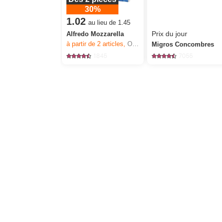
30%
1.02
au lieu de 1.45
Prix du jour
Alfredo Mozzarella
à partir de 2
articles,
Offre valable du 6.8 au 12.8.2026, jusqu’à épuisement du stock.
Migros Concombres
1845
7055