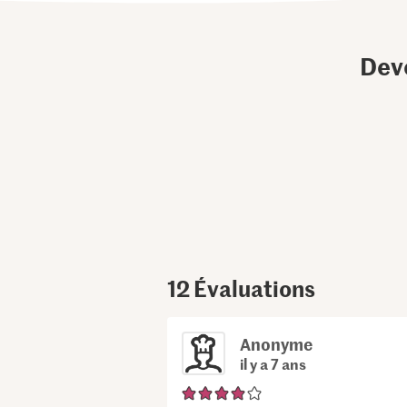
Dev
12
Évaluations
Anonyme
il y a 7 ans