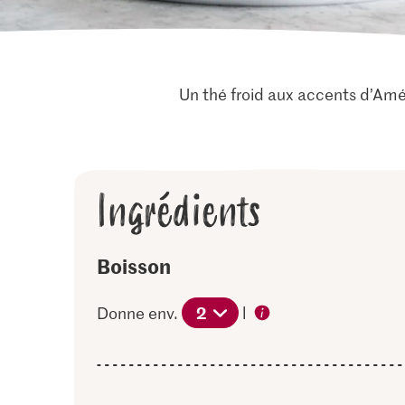
Un thé froid aux accents d’Amér
Ingrédients
Boisson
2
Donne env.
l