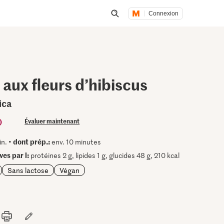
Connexion
Lancer une recherche
 aux fleurs d’hibiscus
ica
)
Évaluer maintenant
dont prép.:
in. •
env. 10 minutes
ves par l:
protéines 2 g, lipides 1 g, glucides 48 g, 210 kcal
Sans lactose
Végan