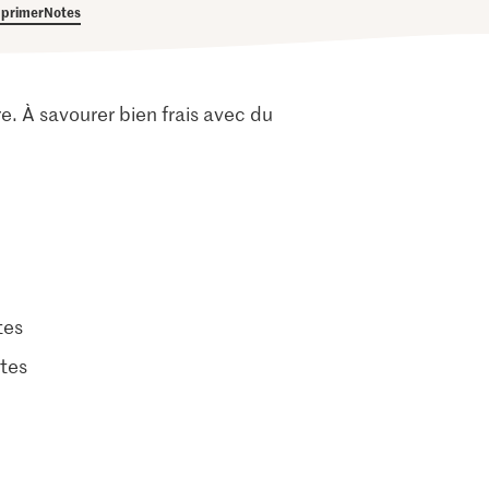
primer
Notes
e. À savourer bien frais avec du
tes
tes