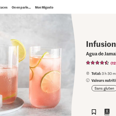
tuces
On en parle…
Mon Migusto
Infusion
Agua de Jama
(12
Total:
3 h 30 m
Valeurs nutriti
Sans gluten