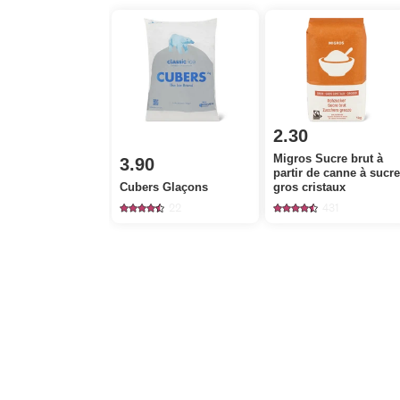
2.30
Migros Sucre brut à
3.90
partir de canne à sucr
Cubers Glaçons
gros cristaux
22
431