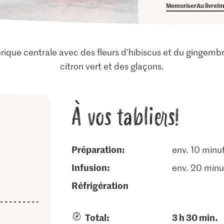
Memoriser
Au livre
Im
ique centrale avec des fleurs d'hibiscus et du gingembr
citron vert et des glaçons.
À vos tabliers!
Préparation:
env. 10 minu
infusion:
env. 20 minu
réfrigération
Total:
3 h 30 min.