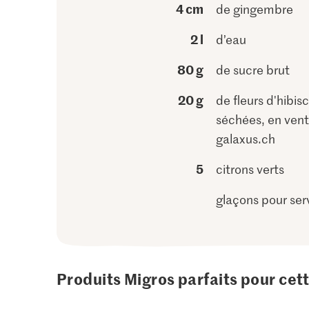
4 cm
de gingembre
2 l
d’eau
80 g
de sucre brut
20 g
de fleurs d'hibis
séchées, en vent
galaxus.ch
5
citrons verts
glaçons pour serv
Produits Migros parfaits pour cet