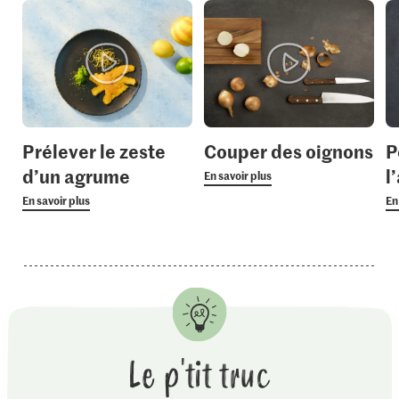
Prélever le zeste
Couper des oignons
P
d’un agrume
l’
En savoir plus
En savoir plus
En
Le p'tit truc