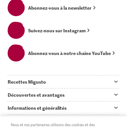
Abonnez-vous à la newsletter
Suivez-nous sur Instagram
Abonnez-vous à notre chaîne YouTube
Recettes Migusto
App Migusto
Découvertes et avantages
Idées de menus
Trucs & astuces
Informations et généralités
Plats principaux
On en parle...
Questions concernant Migusto
Découvrir
Nous et nos partenaires utilisons des cookies et des
Simple & vite prêt