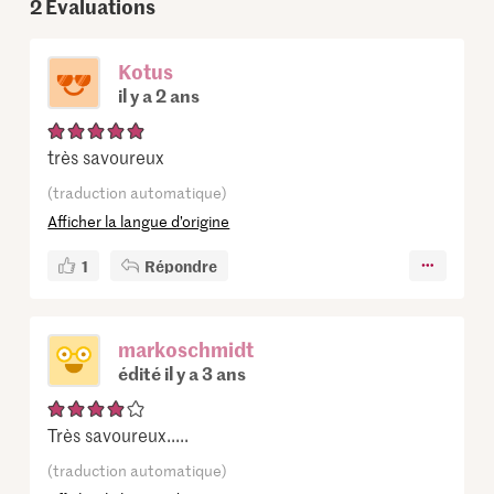
2
Évaluations
Kotus
il y a 2 ans
très savoureux
(traduction automatique)
Afficher la langue d’origine
1
Répondre
markoschmidt
édité il y a 3 ans
Très savoureux.....
(traduction automatique)