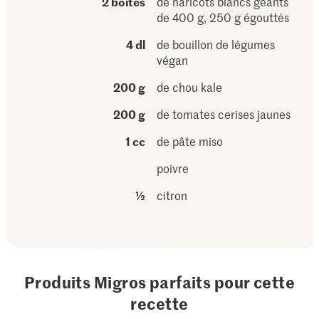
2 boîtes
de haricots blancs géants
de 400 g, 250 g égouttés
4 dl
de bouillon de légumes
végan
200 g
de chou kale
200 g
de tomates cerises jaunes
1 cc
de pâte miso
poivre
½
citron
Produits Migros parfaits pour cette
recette