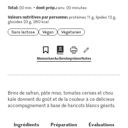
Total:
dont prép.:
20 min. •
env. 20 minutes
Valeurs nutritives par personne:
protéines 11 g, lipides 12 g,
glucides 23 g, 260 kcal
Sans lactose
Végan
Végétarien
Memoriser
Au livre
Imprimer
Notes
Brins de safran, pâte miso, tomates cerises et chou
kale donnent du goût et de la couleur à ce délicieux
accompagnement à base de haricots blancs géants.
Ingrédients
Préparation
Évaluations