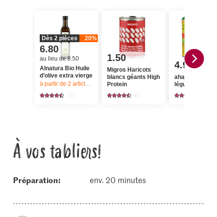
Dès 2 pièces
20%
6.80
1.50
au lieu de 8.50
4.95
Alnatura Bio Huile
Migros Haricots
d’olive extra vierge
blancs géants High
aha! Bouillon d
à partir de 2
articles,
Offre valable du 6.8 au 12.8.2026, jusqu’à épu
Protein
légumes
125
44
86
À vos tabliers!
Préparation:
env. 20 minutes