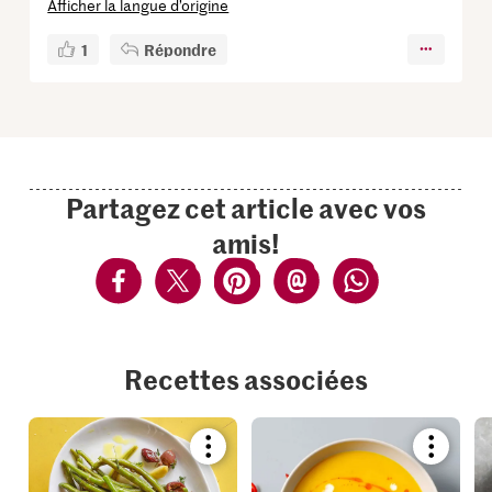
Afficher la langue d’origine
1
Répondre
Partagez cet article avec vos
amis!
Recettes associées
Bookmark
Bookmar
recipe
recipe
or
or