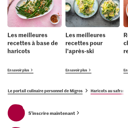
Les meilleures
Les meilleures
R
recettes à base de
recettes pour
c
haricots
l'après-ski
r
En savoir plus
En savoir plus
En 
Le portail culinaire personnel de Migros
Haricots au safran
S’inscrire maintenant