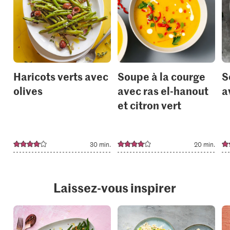
add
add
it
it
to
to
your
your
collections.
collection
Haricots verts avec
Soupe à la courge
S
olives
avec ras el-hanout
a
et citron vert
30 min.
20 min.
Laissez-vous inspirer