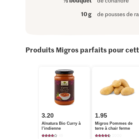
½ bouquet
de coriandre
10 g
de pousses de ra
Produits Migros parfaits pour cet
3.20
1.95
Alnatura Bio Curry à
Migros Pommes de
l’indienne
terre à chair ferme
45
2000