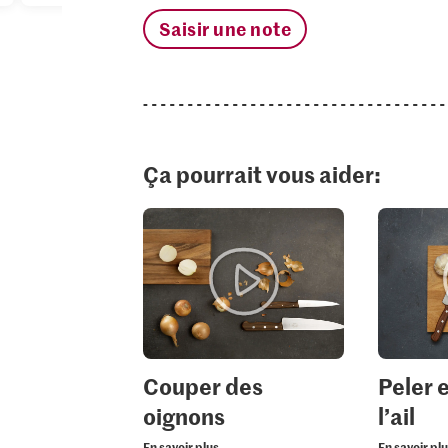
Saisir une note
Ça pourrait vous aider:
Couper des
Peler 
oignons
l’ail
En savoir plus
En savoir pl