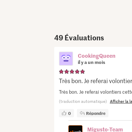
49
Évaluations
CookingQueen
il y a un mois
Très bon. Je referai volontier
Très bon. Je referai volontiers cett
(traduction automatique)
Afficher la 
0
Répondre
Migusto-Team