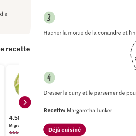
dis
Hacher la moitié de la coriandre et l'i
te recette
Dresser le curry et le parsemer de pou
Recette:
Margaretha Junker
4.50
2.95
1.90
Migros Chou-fleur
Bio Pousses de radis
Migros Cor
Déjà cuisiné
2010
23
53