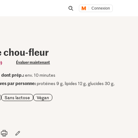
Connexion
Lancer une recherche
 chou-fleur
9)
Évaluer maintenant
dont prép.:
•
env. 10 minutes
ives par personne:
protéines 9 g, lipides 12 g, glucides 30 g,
Sans lactose
Végan