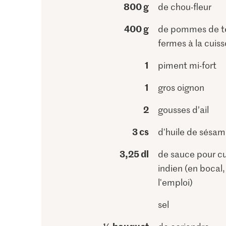
800 g
de chou-fleur
400 g
de pommes de t
fermes à la cuis
1
piment mi-fort
1
gros oignon
2
gousses d’ail
3 cs
d'huile de sésa
3,25 dl
de sauce pour cu
indien (en bocal,
l'emploi)
sel