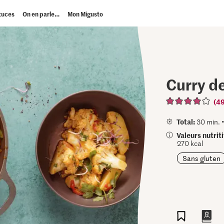
tuces
On en parle…
Mon Migusto
Curry de
(4
Total:
30 min. 
Valeurs nutrit
270 kcal
Sans gluten