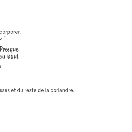
ncorporer.
Presque
au bout
sses et du reste de la coriandre.
1.05
1.40
Jura Sel Sel iodé et
Migros Peperoncino
iandre
fluoré
rouge
2
1235
435