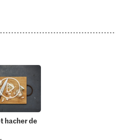
et hacher de
us