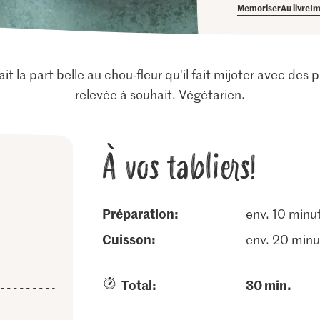
Memoriser
Au livre
Im
fait la part belle au chou-fleur qu'il fait mijoter avec d
relevée à souhait. Végétarien.
À vos tabliers!
Préparation:
env. 10 minu
cuisson:
env. 20 minu
Total:
30 min.