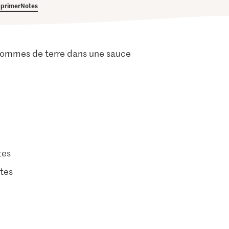
primer
Notes
es pommes de terre dans une sauce
tes
tes