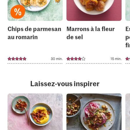
your
your
collections.
collection
Chips de parmesan
Marrons à la fleur
E
au romarin
de sel
p
f
30 min.
15 min.
Laissez-vous inspirer