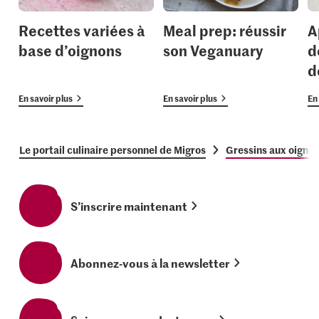
Recettes variées à
Meal prep: réussir
A
base d’oignons
son Veganuary
d
d
En savoir plus
En savoir plus
En 
Le portail culinaire personnel de Migros
Gressins aux oignon
S’inscrire maintenant
Abonnez-vous à la newsletter