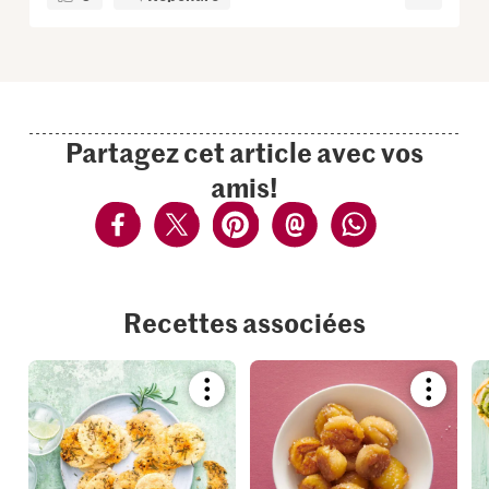
Partagez cet article avec vos
amis!
Recettes associées
Bookmark
Bookmar
recipe
recipe
or
or
add
add
it
it
to
to