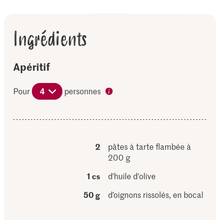
Ingrédients
Apéritif
Pour
4
personnes
2
pâtes à tarte flambée à
200 g
1 cs
d'huile d'olive
50 g
d’oignons rissolés, en bocal