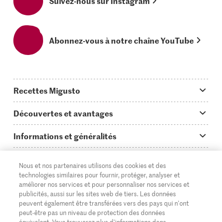
Suivez-nous sur Instagram
Abonnez-vous à notre chaîne YouTube
Recettes Migusto
App Migusto
Découvertes et avantages
Idées de menus
Trucs & astuces
Informations et généralités
Plats principaux
On en parle...
Questions concernant Migusto
Découvrir
Nous et nos partenaires utilisons des cookies et des
Simple & vite prêt
Tutoriels
Cuisiner avec Migusto
Supermarché
technologies similaires pour fournir, protéger, analyser et
améliorer nos services et pour personnaliser nos services et
Apéritif
FR
Glossaire des ingrédients
DE
IT
Service clientèle & contact
publicités, aussi sur les sites web de tiers. Les données
Migros Online
peuvent également être transférées vers des pays qui n'ont
Préparations au four
Login Migusto
peut-être pas un niveau de protection des données
Publicité
À propos de Migros
équivalent. Vous trouverez plus d'informations dans