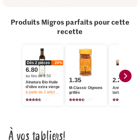
Produits Migros parfaits pour cette
recette
Dès 2 pièces
20%
6.80
au lieu de 8.50
1.35
2.25
Alnatura Bio Huile
d’olive extra vierge
M-Classic Oignons
Anna's Best Pâ
à partir de 2
articles,
Offre valable du 6.8 au 12.8.2026, jusqu’à épu
grillés
tarte flambée
125
262
692
À vos tabliers!