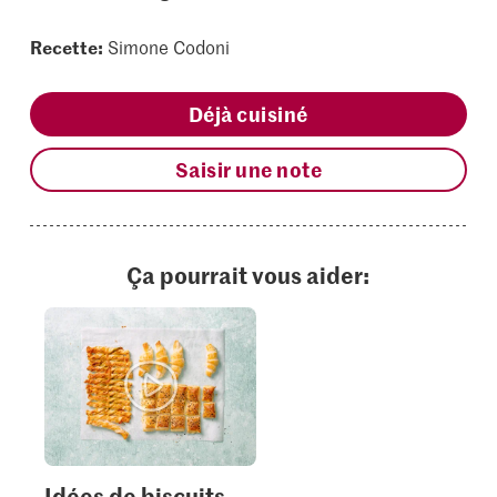
Recette:
Simone Codoni
Déjà cuisiné
Saisir une note
Ça pourrait vous aider:
Idées de biscuits