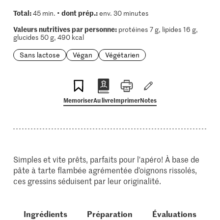
Total:
dont prép.:
45 min. •
env. 30 minutes
Valeurs nutritives par personne:
protéines 7 g, lipides 16 g,
glucides 50 g, 490 kcal
Sans lactose
Végan
Végétarien
Memoriser
Au livre
Imprimer
Notes
Simples et vite prêts, parfaits pour l'apéro! À base de
pâte à tarte flambée agrémentée d’oignons rissolés,
ces gressins séduisent par leur originalité.
Ingrédients
Préparation
Évaluations