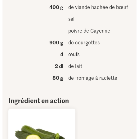
400 g
de viande hachée de bœuf
sel
poivre de Cayenne
900 g
de courgettes
4
œufs
2 dl
de lait
80 g
de fromage à raclette
Ingrédient en action