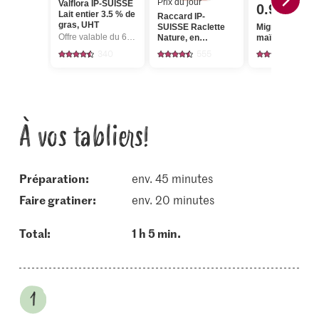
Prix du jour
Valflora IP-SUISSE
0.95
Lait entier 3.5 % de
Raccard IP-
gras, UHT
SUISSE Raclette
Migros Grains 
Offre valable du 6.8 au 12.8.2026, jusqu’à épuisement du stock.
Nature, en
maïs
tranches
340
555
109
À vos tabliers!
Préparation:
env. 45 minutes
faire gratiner:
env. 20 minutes
Total:
1 h 5 min.