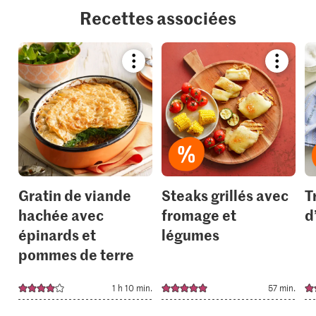
Recettes associées
Bookmark
Bookmar
recipe
recipe
or
or
add
add
it
it
to
to
your
your
collections.
collection
Gratin de viande
Steaks grillés avec
T
hachée avec
fromage et
d
épinards et
légumes
pommes de terre
1 h 10 min.
57 min.