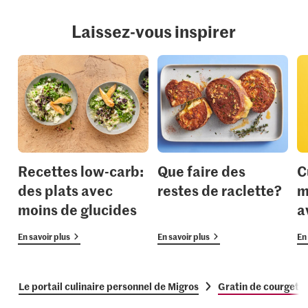
Laissez-vous inspirer
Recettes low-carb:
Que faire des
C
des plats avec
restes de raclette?
m
moins de glucides
a
En savoir plus
En savoir plus
En 
Le portail culinaire personnel de Migros
Gratin de courgette