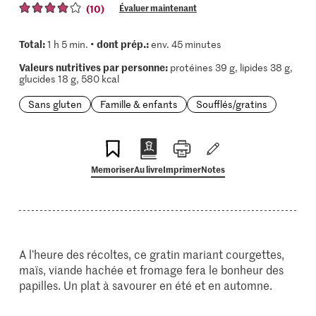
(10)
Évaluer maintenant
Total:
dont prép.:
1 h 5 min. •
env. 45 minutes
Valeurs nutritives par personne:
protéines 39 g, lipides 38 g,
glucides 18 g, 580 kcal
Sans gluten
Famille & enfants
Soufflés/gratins
Memoriser
Au livre
Imprimer
Notes
A l’heure des récoltes, ce gratin mariant courgettes,
maïs, viande hachée et fromage fera le bonheur des
papilles. Un plat à savourer en été et en automne.