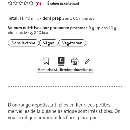
(0)
Évaluer maintenant
Total:
dont prép.:
1 h 40 min. •
env. 60 minutes
Valeurs nutritives par personne:
protéines 9 g, lipides 10 g,
glucides 50 g, 340 kcal
Sans lactose
Végan
Végétarien
Memoriser
Au livre
Imprimer
Notes
D'un rouge appétissant, pliés en fleur, ces petites
merveilles de la cuisine asiatique sont irrésistibles. On
vous explique comment les faire, pas à pas.