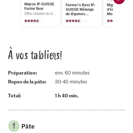
Migros IP-SUISSE
Farmer's Best IP-
Migros Cocktai
Farine fleur
SUISSE Mélange
d’énergie
Offre valable du 6.8 au 12.8.2026, jusqu’à épuisement du stock.
de légumes
Microgreens
Brunoise
5
255
15
À vos tabliers!
Préparation:
env. 60 minutes
repos de la pâte:
30-40 minutes
Total:
1 h 40 min.
Pâte