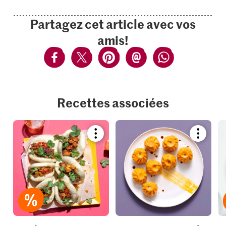
Partagez cet article avec vos
amis!
Recettes associées
Bookmark
Bookmar
recipe
recipe
or
or
add
add
it
it
to
to
your
your
collections.
collection