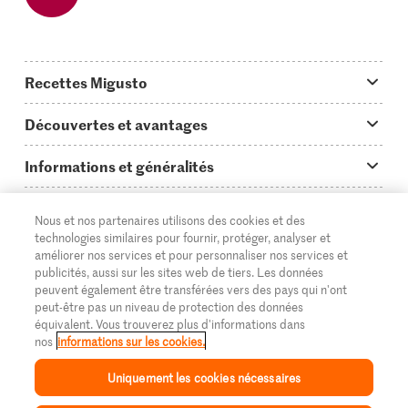
Recettes Migusto
App Migusto
Découvertes et avantages
Idées de menus
Trucs & astuces
Informations et généralités
Plats principaux
On en parle...
Questions concernant Migusto
Découvrir
Nous et nos partenaires utilisons des cookies et des
Simple & vite prêt
Tutoriels
Cuisiner avec Migusto
Supermarché
technologies similaires pour fournir, protéger, analyser et
améliorer nos services et pour personnaliser nos services et
Apéritif
FR
Glossaire des ingrédients
DE
IT
Service clientèle & contact
publicités, aussi sur les sites web de tiers. Les données
Migros Online
peuvent également être transférées vers des pays qui n'ont
Préparations au four
Login Migusto
peut-être pas un niveau de protection des données
Publicité
À propos de Migros
équivalent. Vous trouverez plus d'informations dans
Enfants & famille
nos
informations sur les cookies.
Magazine Migusto
Impressum
Magasins
© 2026 La Fédération des coopératives Migros
Uniquement les cookies nécessaires
Toutes les recettes
Concours
Mentions légales
Cumulus