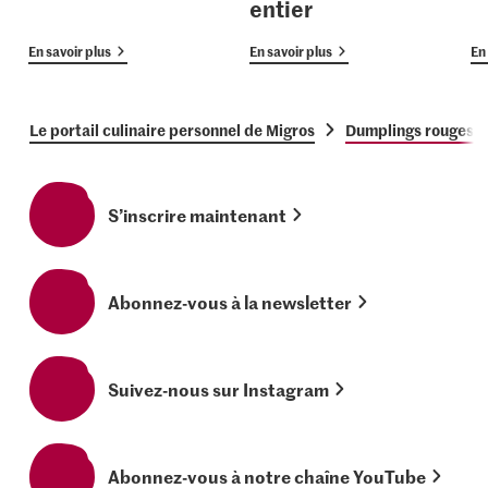
entier
En savoir plus
En savoir plus
En 
Le portail culinaire personnel de Migros
Dumplings rouges a
S’inscrire maintenant
Abonnez-vous à la newsletter
Suivez-nous sur Instagram
Abonnez-vous à notre chaîne YouTube