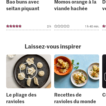
Bao buns avec
Momos orange à la
D
seitan piquant
viande hachée
v
2 h
1 h 40 min.
Laissez-vous inspirer
Le pliage des
Recettes de
C
ravioles
ravioles du monde