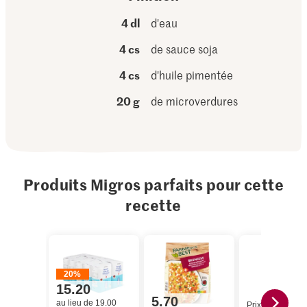
4 dl
d'eau
4 cs
de sauce soja
4 cs
d'huile pimentée
20 g
de microverdures
Produits Migros parfaits pour cette
recette
20%
15.20
5.70
au lieu de 19.00
Prix du jour