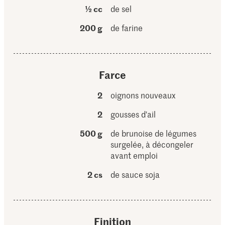
½ cc
de sel
200 g
de farine
Farce
2
oignons nouveaux
2
gousses d'ail
500 g
de brunoise de légumes
surgelée, à décongeler
avant emploi
2 cs
de sauce soja
Finition