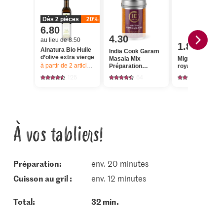
Dès 2 pièces
20%
6.80
4.30
au lieu de 8.50
1.80
Alnatura Bio Huile
India Cook Garam
d’olive extra vierge
Masala Mix
Migros Dorade
à partir de 2
articles,
Offre valable du 6.8 au 12.8.2026, jusqu’à épu
Préparation
royale
d’épices grillées
125
64
27
À vos tabliers!
Préparation:
env. 20 minutes
cuisson au gril :
env. 12 minutes
Total:
32 min.