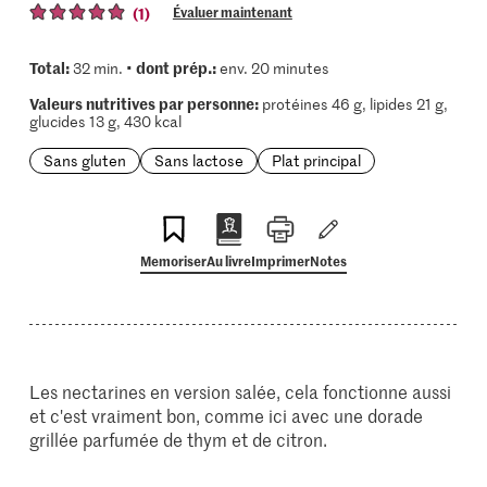
(1)
Évaluer maintenant
Total:
dont prép.:
32 min. •
env. 20 minutes
Valeurs nutritives par personne:
protéines 46 g, lipides 21 g,
glucides 13 g, 430 kcal
Sans gluten
Sans lactose
Plat principal
Memoriser
Au livre
Imprimer
Notes
Les nectarines en version salée, cela fonctionne aussi
et c'est vraiment bon, comme ici avec une dorade
grillée parfumée de thym et de citron.