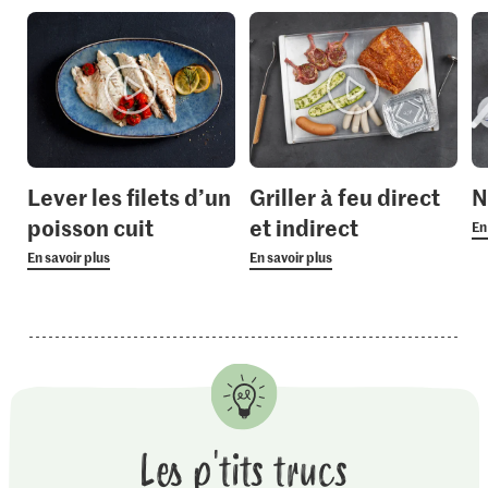
Lever les filets d’un
Griller à feu direct
N
poisson cuit
et indirect
En
En savoir plus
En savoir plus
Les p'tits trucs