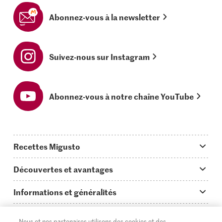
Abonnez-vous à la newsletter
Suivez-nous sur Instagram
Abonnez-vous à notre chaîne YouTube
Recettes Migusto
App Migusto
Découvertes et avantages
Idées de menus
Trucs & astuces
Informations et généralités
Plats principaux
On en parle...
Questions concernant Migusto
Découvrir
Nous et nos partenaires utilisons des cookies et des