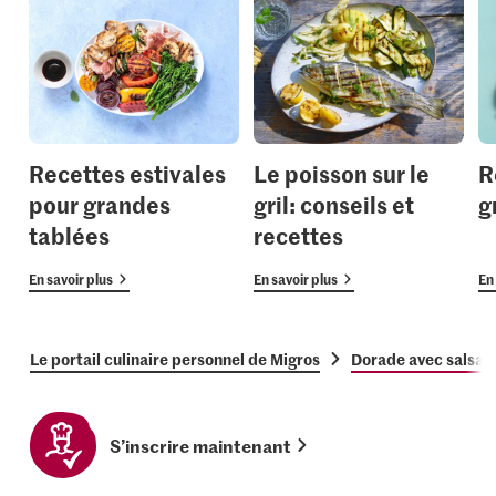
Recettes estivales
Le poisson sur le
R
pour grandes
gril: conseils et
g
tablées
recettes
En savoir plus
En savoir plus
En 
Le portail culinaire personnel de Migros
Dorade avec salsa 
S’inscrire maintenant