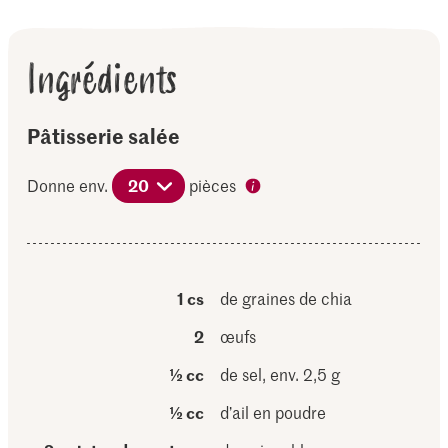
Ingrédients
Pâtisserie salée
Donne env.
20
pièces
1 cs
de graines de chia
2
œufs
½ cc
de sel, env. 2,5 g
½ cc
d’ail en poudre