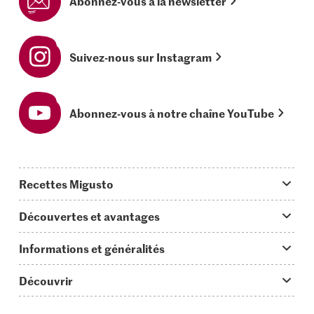
Abonnez-vous à la newsletter
Suivez-nous sur Instagram
Abonnez-vous à notre chaîne YouTube
Recettes Migusto
App Migusto
Découvertes et avantages
Idées de menus
Trucs & astuces
Informations et généralités
Plats principaux
On en parle...
Questions concernant Migusto
Découvrir
Simple & vite prêt
Tutoriels
Cuisiner avec Migusto
Supermarché