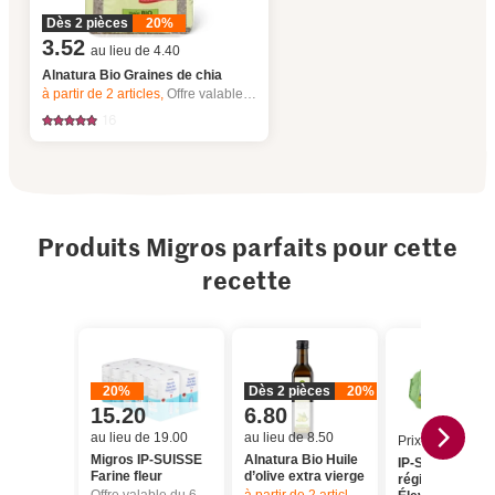
Dès 2 pièces
20%
3.52
au lieu de 4.40
Alnatura Bio Graines de chia
à partir de 2
articles,
Offre valable du 6.8 au 12.8.2026, jusqu’à épuisement du stock.
16
Produits Migros parfaits pour cette
recette
20%
Dès 2 pièces
20%
15.20
6.80
au lieu de 19.00
au lieu de 8.50
Prix du jour
Migros IP-SUISSE
Alnatura Bio Huile
IP-SUISSE De l
Farine fleur
d’olive extra vierge
région Œufs