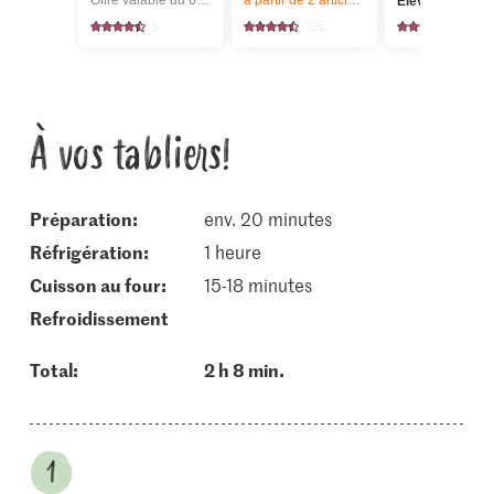
Offre valable du 6.8 au 12.8.2026, jusqu’à épuisement du stock.
à partir de 2
articles,
Offre valable du 6.8
Élevage en plei
air
5
125
743
À vos tabliers!
Préparation:
env. 20 minutes
réfrigération:
1 heure
cuisson au four:
15-18 minutes
refroidissement
Total:
2 h 8 min.