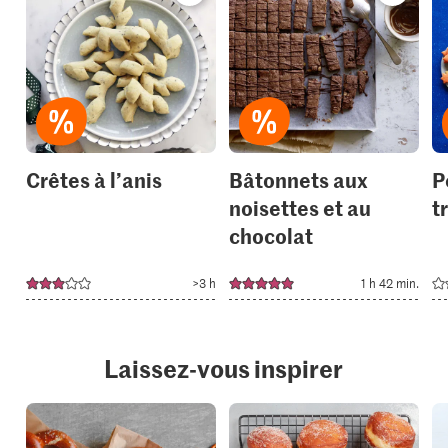
recipe
recipe
or
or
add
add
it
it
to
to
your
your
collections.
collection
Crêtes à l’anis
Bâtonnets aux
P
noisettes et au
t
chocolat
>3 h
1 h 42 min.
Laissez-vous inspirer