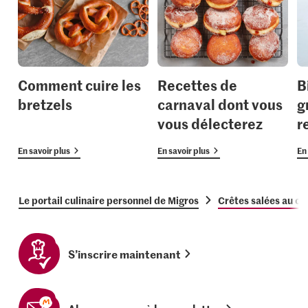
Comment cuire les
Recettes de
B
bretzels
carnaval dont vous
g
vous délecterez
r
En savoir plus
En savoir plus
En 
Le portail culinaire personnel de Migros
Crêtes salées au ch
S’inscrire maintenant