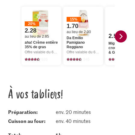
15%
20%
1.70
2.28
au lieu de 2.00
2.50
au lieu de 2.85
Da Emilio
aha! Crème entière
Pamigiano
Migros Pain
35% de gras
Reggiano
croustillant Se
Offre valable du 6.8 au 12.8.2026, jusqu’à épuisement du stock.
Offre valable du 6.8 au 12.8.2026, jusqu’à épuisement du stock.
& Grains
535
345
135
À vos tabliers!
Préparation:
env. 20 minutes
cuisson au four:
env. 40 minutes