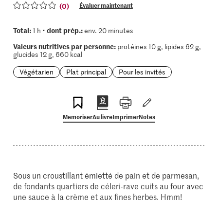
(0)
Évaluer maintenant
Total:
dont prép.:
1 h •
env. 20 minutes
Valeurs nutritives par personne:
protéines 10 g, lipides 62 g,
glucides 12 g, 660 kcal
Végétarien
Plat principal
Pour les invités
Memoriser
Au livre
Imprimer
Notes
Sous un croustillant émietté de pain et de parmesan,
de fondants quartiers de céleri-rave cuits au four avec
une sauce à la crème et aux fines herbes. Hmm!