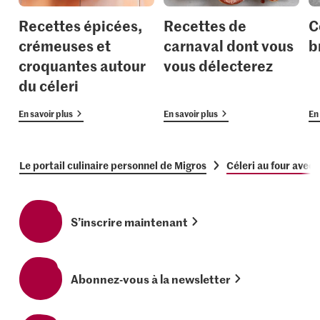
Recettes épicées,
Recettes de
C
crémeuses et
carnaval dont vous
b
croquantes autour
vous délecterez
du céleri
En savoir plus
En savoir plus
En 
Le portail culinaire personnel de Migros
Céleri au four avec 
S’inscrire maintenant
Abonnez-vous à la newsletter