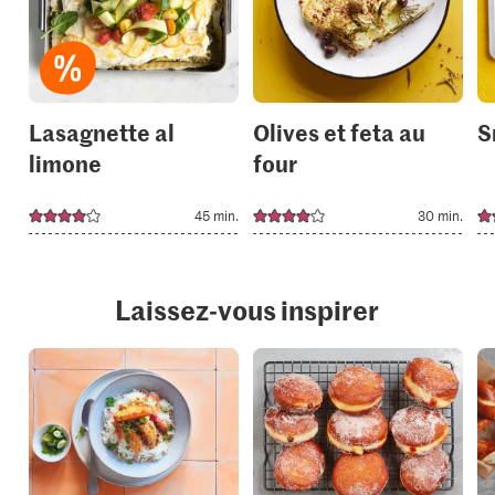
to
to
your
your
collections.
collection
Lasagnette al
Olives et feta au
S
limone
four
45 min.
30 min.
Laissez-vous inspirer