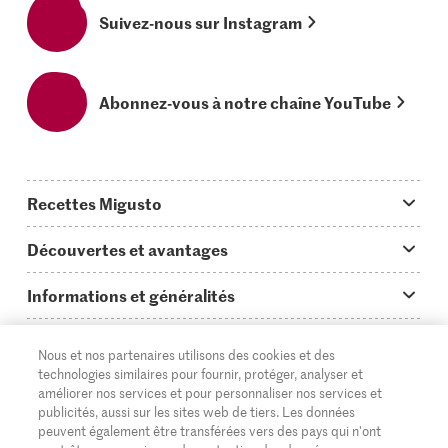
Suivez-nous sur Instagram
Abonnez-vous à notre chaîne YouTube
Recettes Migusto
App Migusto
Découvertes et avantages
Idées de menus
Trucs & astuces
Informations et généralités
Plats principaux
On en parle...
Questions concernant Migusto
Découvrir
Nous et nos partenaires utilisons des cookies et des
Simple & vite prêt
Tutoriels
Cuisiner avec Migusto
Supermarché
technologies similaires pour fournir, protéger, analyser et
améliorer nos services et pour personnaliser nos services et
Apéritif
FR
Glossaire des ingrédients
DE
IT
Service clientèle & contact
publicités, aussi sur les sites web de tiers. Les données
Migros Online
peuvent également être transférées vers des pays qui n'ont
Préparations au four