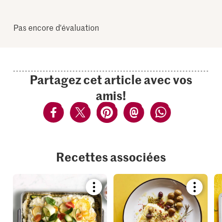
Pas encore d'évaluation
Partagez cet article avec vos
amis!
Recettes associées
Bookmark
Bookmar
recipe
recipe
or
or
add
add
it
it