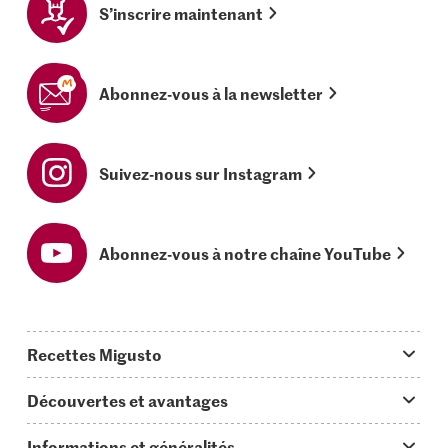
S’inscrire maintenant
Abonnez-vous à la newsletter
Suivez-nous sur Instagram
Abonnez-vous à notre chaîne YouTube
Recettes Migusto
App Migusto
Découvertes et avantages
Idées de menus
Trucs & astuces
Informations et généralités