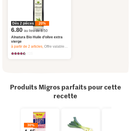
Dès 2 pièces
20%
6.80
au lieu de 8.50
Alnatura Bio Huile d’olive extra
vierge
à partir de 2
articles,
Offre valable du 6.8 au 12.8.2026, jusqu’à épuisement du stock.
125
Produits Migros parfaits pour cette
recette
30%