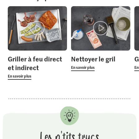
Griller à feu direct
Nettoyer le gril
G
et indirect
En savoir plus
En
En savoir plus
Les p'tits trucs