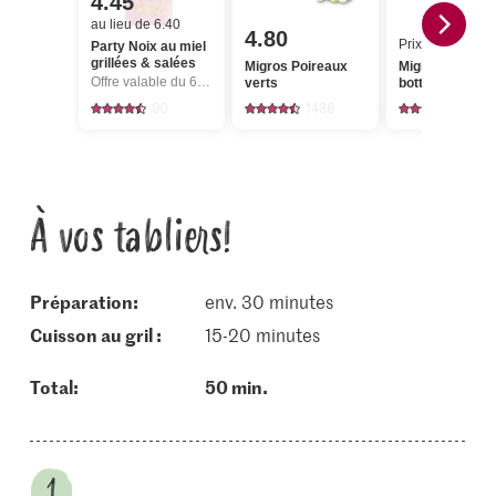
4.45
au lieu de 6.40
4.80
Prix du jour
Party Noix au miel
grillées & salées
Migros Poireaux
Migros Carotte
Offre valable du 6.8 au 12.8.2026, jusqu’à épuisement du stock.
verts
botte
90
1436
35
À vos tabliers!
Préparation:
env. 30 minutes
cuisson au gril :
15-20 minutes
Total:
50 min.