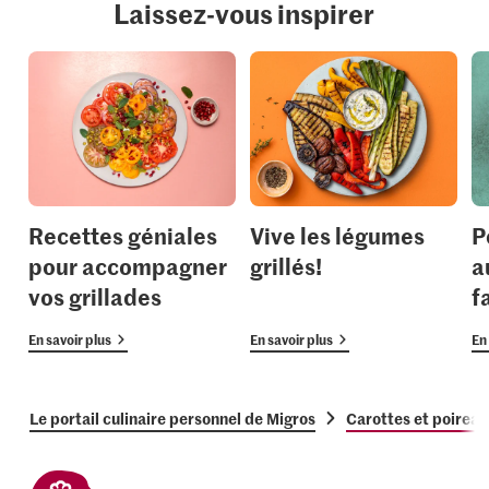
Laissez-vous inspirer
Recettes géniales
Vive les légumes
P
pour accompagner
grillés!
a
vos grillades
f
En savoir plus
En savoir plus
En 
Le portail culinaire personnel de Migros
Carottes et poireau