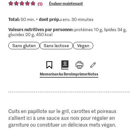
(1)
Évaluer maintenant
Total:
dont prép.:
50 min. •
env. 30 minutes
Valeurs nutritives par personne:
protéines 10 g, lipides 34 g,
glucides 20 g, 450 kcal
Sans gluten
Sans lactose
Végan
Memoriser
Au livre
Imprimer
Notes
Cuits en papillote sur le gril, carottes et poireaux
s’allient ici à une sauce aux noix pour régaler en
garniture ou constituer un délicieux mets végan.