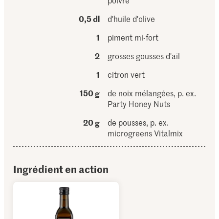
poivre
0,5 dl
d'huile d'olive
1
piment mi-fort
2
grosses gousses d'ail
1
citron vert
150 g
de noix mélangées, p. ex.
Party Honey Nuts
20 g
de pousses, p. ex.
microgreens Vitalmix
Ingrédient en action