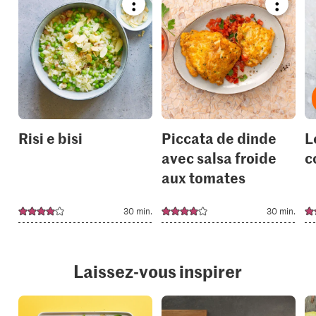
Bookmark
Bookmar
recipe
recipe
or
or
add
add
it
it
to
to
your
your
collections.
collection
Risi e bisi
Piccata de dinde
L
avec salsa froide
c
aux tomates
30 min.
30 min.
Laissez-vous inspirer