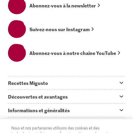
Abonnez-vous à la newsletter
Suivez-nous sur Instagram
Abonnez-vous à notre chaîne YouTube
Recettes Migusto
App Migusto
Découvertes et avantages
Idées de menus
Trucs & astuces
Informations et généralités
Plats principaux
On en parle...
Questions concernant Migusto
Découvrir
Nous et nos partenaires utilisons des cookies et des
Simple & vite prêt
Tutoriels
Cuisiner avec Migusto