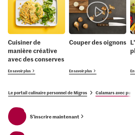
Cuisiner de
Couper des oignons
L
manière créative
p
avec des conserves
En savoir plus
En savoir plus
En 
Le portail culinaire personnel de Migros
Calamars avec purée
S’inscrire maintenant