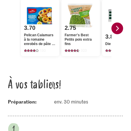
3.70
2.75
Pelican Calamars
Farmer's Best
3.85
à la romaine
Petits pois extra
enrobés de pâte à
fins
Die Butter Beu
beignets
130
323
2727
À vos tabliers!
Préparation:
env. 30 minutes