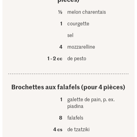
½
melon charentais
1
courgette
sel
4
mozzarelline
1 - 2 cc
de pesto
Brochettes aux falafels (pour 4 pièces)
1
galette de pain, p. ex.
piadina
8
falafels
4 cs
de tzatziki