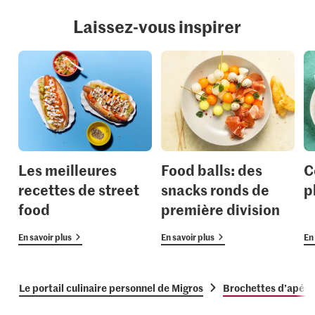
Laissez-vous inspirer
Les meilleures
Food balls: des
C
recettes de street
snacks ronds de
p
food
première division
En savoir plus
En savoir plus
En 
Le portail culinaire personnel de Migros
Brochettes d’apérit