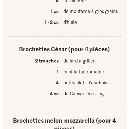
8
cornichons
1 cc
de moutarde à gros grains
1 - 2 cc
d'huile
Brochettes César (pour 4 pièces)
2 tranches
de lard à griller
1
mini-laitue romaine
4
petits filets d’anchois
4 cc
de Caesar Dressing
Brochettes melon-mozzarella (pour 4
pièces)