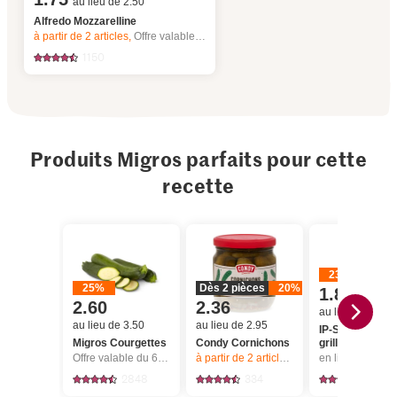
au lieu de 2.50
Alfredo Mozzarelline
à partir de 2
articles,
Offre valable du 6.8 au 12.8.2026, jusqu’à épuisement du stock.
1150
Produits Migros parfaits pour cette
recette
23%
25%
Dès 2 pièces
20%
1.80
2.60
2.36
au lieu de 2.35
au lieu de 3.50
au lieu de 2.95
IP-SUISSE Lard
Migros Courgettes
Condy Cornichons
griller
Offre valable du 6.8 au 12.8.2026, jusqu’à épuisement du stock.
à partir de 2
articles,
Offre valable du 6.8
2848
334
653