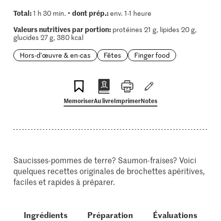
Total:
dont prép.:
1 h 30 min. •
env. 1-1 heure
Valeurs nutritives par portion:
protéines 21 g, lipides 20 g,
glucides 27 g, 380 kcal
Hors-d'œuvre & en-cas
Fêtes
Finger food
Memoriser
Au livre
Imprimer
Notes
Saucisses-pommes de terre? Saumon-fraises? Voici
quelques recettes originales de brochettes apéritives,
faciles et rapides à préparer.
Ingrédients
Préparation
Évaluations