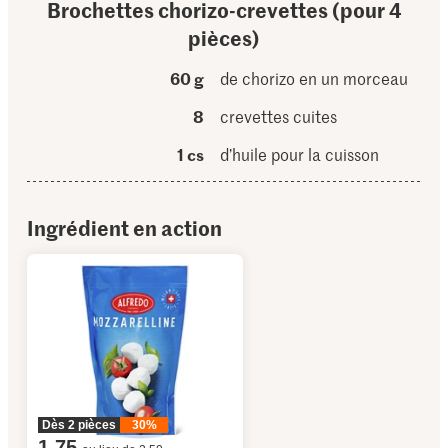
Brochettes chorizo-crevettes (pour 4
pièces)
60 g
de chorizo en un morceau
8
crevettes cuites
1 cs
d’huile pour la cuisson
Ingrédient en action
Dès 2 pièces
30%
1.75