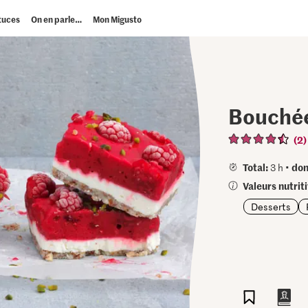
tuces
On en parle…
Mon Migusto
Bouchée
(2)
Total:
don
3 h •
Valeurs nutrit
Desserts