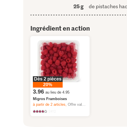
25 g
de pistaches ha
Ingrédient en action
Dès 2 pièces
20%
3.96
au lieu de 4.95
Migros Framboises
à partir de 2
articles,
Offre valable du 6.8 au 12.8.2026, jusqu’à épuisement du stock.
2412