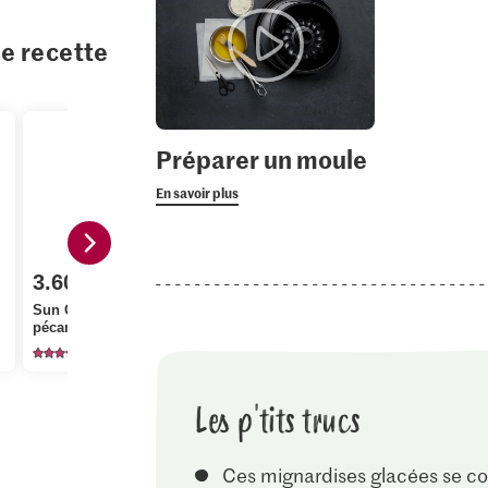
te recette
Préparer un moule
En savoir plus
3.60
5.00
3.95
Sun Queen Noix de
Sun Queen Noix de
Patissier P
pécan
macadamia
concassées
252
154
10
Les p'tits trucs
Ces mignardises glacées se co