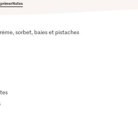
primer
Notes
crème, sorbet, baies et pistaches
tes
s