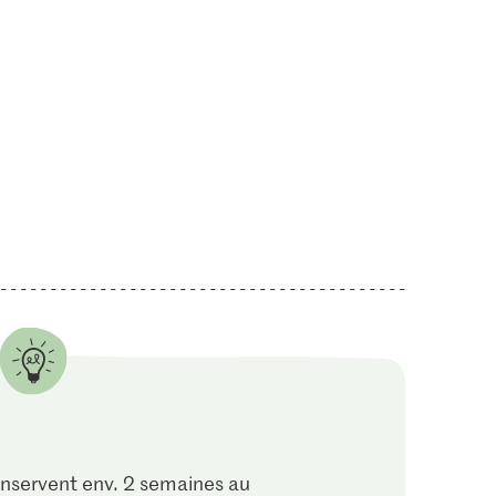
1.50
4.75
istaches
M-Budget Fromage
Double crème de la
frais Nature
Gruyère
3
1898
666
nservent env. 2 semaines au