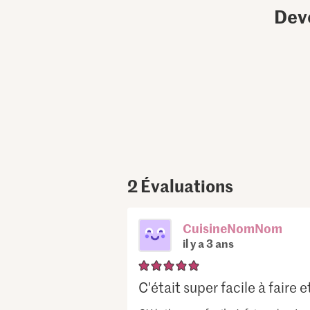
Dev
2
Évaluations
CuisineNomNom
il y a 3 ans
C'était super facile à faire e