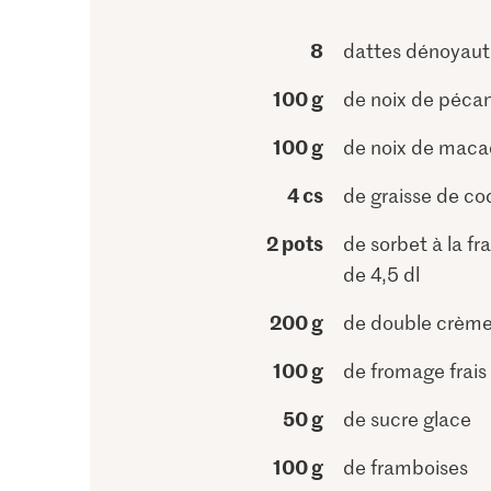
8
dattes dénoyaut
100 g
de noix de péca
100 g
de noix de mac
4 cs
de graisse de co
2 pots
de sorbet à la f
de 4,5 dl
200 g
de double crèm
100 g
de fromage frais
50 g
de sucre glace
100 g
de framboises