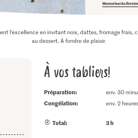
Memoriser
Au livre
Im
ent l’excellence en invitant noix, dattes, fromage frais, 
au dessert. À fondre de plaisir.
À vos tabliers!
Préparation:
env. 30 minu
congélation:
env. 2 heure
Total:
3 h